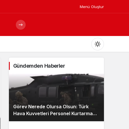
Menü Oluştur
Mod
değiştir
Gündemden Haberler
Gündüz Modu
Gündüz modunu seçin.
Görev Nerede Olursa Olsun: Türk
Gece Modu
Hava Kuvvetleri Personel Kurtarma
Gece modunu seçin.
Ekibi