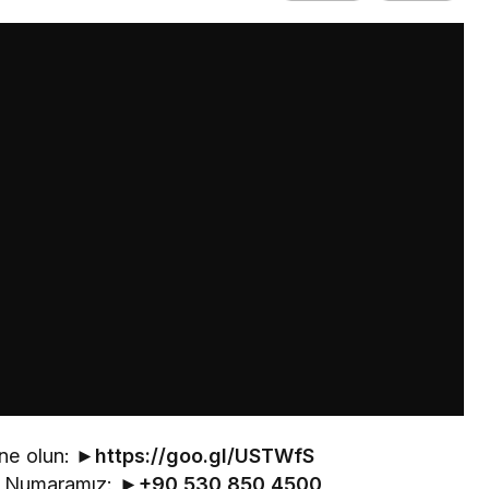
ne olun: ►
https://goo.gl/USTWfS
im Numaramız: ►
+90 530 850 4500