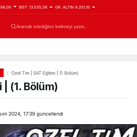
299,00
BIST
13.535,56
GR. ALTIN
6.201,10
Aramak istediğiniz kelimeyi yazın..
Özel Tim | SAT Eğitimi | (1. Bölüm)
 | (1. Bölüm)
sım 2024, 17:39
güncellendi