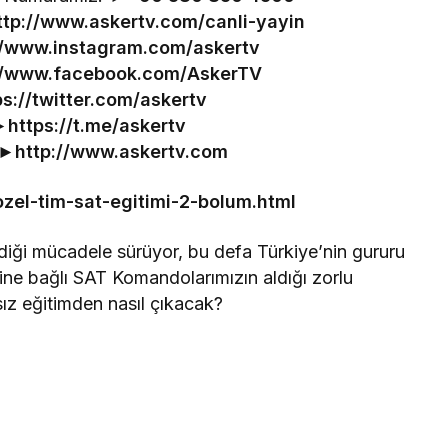
ttp://www.askertv.com/canli-yayin
//www.instagram.com/askertv
//www.facebook.com/AskerTV
ps://twitter.com/askertv
►
https://t.me/askertv
 ►
http://www.askertv.com
zel-tim-sat-egitimi-2-bolum.html
rdiği mücadele sürüyor, bu defa Türkiye’nin gururu
ne bağlı SAT Komandolarımızın aldığı zorlu
ız eğitimden nasıl çıkacak?