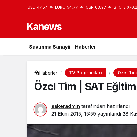
USD
47,57
EURO
54,77
GBP
63,97
BTC
3.070.
Kanews
Savunma Sanayii
Haberler
TV Programları
Özel Tim
Haberler
Özel Tim | SAT Eğitimi
askeradmin
tarafından hazırlandı
21 Ekim 2015, 15:59
yayınlandı
28 Ka