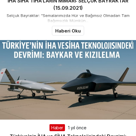
İHA SİHA TİHA’LARIN MİMARI: SELÇUK BAYRAKTAR
(15.09.2021)
Selçuk Bayraktar: “Semalarımızda Hür ve Bağımsız Olmadan Tam
Bağımsızlık Mümkün...
Haberi Oku
Haber
1 yıl önce