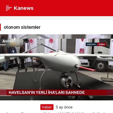
Kanews
otonom
sistemler
otonom sistemler
Haberleri
Haber
5 ay önce