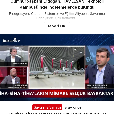
Cumhurbaşkanı Erdoğan, HAVELSAN Teknoloji
Kampüsü’nde incelemelerde bulundu
Entegrasyon, Otonom Sistemler ve Eğitim Altyapısı: Savunma
Sanayiinde Çok Katmanlı...
Haberi Oku
Savunma Sanayii
8 ay önce