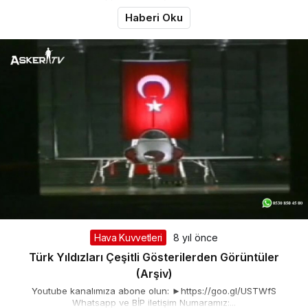
Haberi Oku
Hava Kuvvetleri
8 yıl önce
Türk Yıldızları Çeşitli Gösterilerden Görüntüler
(Arşiv)
Youtube kanalımıza abone olun: ►https://goo.gl/USTWfS
Whatsapp ve BİP iletişim Numaramız:...