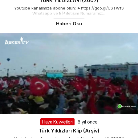
TÜRK YILDIZLARI (2007)
Youtube kanalımıza abone olun: ►https://goo.gl/USTWfS
Whatsapp ve BİP iletişim Numaramız:...
Haberi Oku
Hava Kuvvetleri
8 yıl önce
Türk Yıldızları Klip (Arşiv)