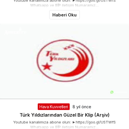
Youtube kanalımıza abone olun: ►https://goo.gl/USTWfS
Whatsapp ve BİP iletişim Numaramız:...
Haberi Oku
Hava Kuvvetleri
8 yıl önce
Türk Yıldızlarından Güzel Bir Klip (Arşiv)
Youtube kanalımıza abone olun: ►https://goo.gl/USTWfS
Whatsapp ve BİP iletişim Numaramız:...