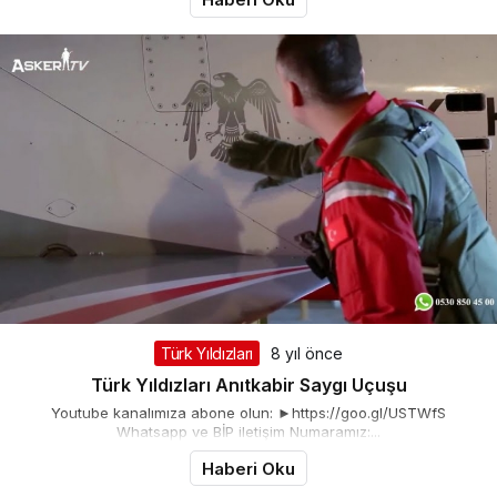
Türk Yıldızları
8 yıl önce
Türk Yıldızları Anıtkabir Saygı Uçuşu
Youtube kanalımıza abone olun: ►https://goo.gl/USTWfS
Whatsapp ve BİP iletişim Numaramız:...
Haberi Oku