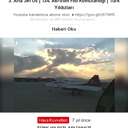
3. Ana Jet Üs | 134. Akrotim Filo Komutanlığı | Türk
Yıldızları
Youtube kanalımıza abone olun: ►https://goo.gl/USTWfS
Whatsapp ve BİP iletişim Numaramız:...
Haberi Oku
Hava Kuvvetleri
7 yıl önce