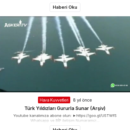
Haberi Oku
Hava Kuvvetleri
8 yıl önce
Türk Yıldızları Gururla Sunar (Arşiv)
Youtube kanalımıza abone olun: ►https://goo.gl/USTWfS
Whatsapp ve BİP iletişim Numaramız:...
Haberi Oku