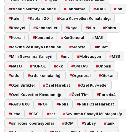
#
Islamic Military Alliance
#
Jandarma
#
JÖAK
#
jöh
#
Kale
#
Kaplan 20
#
Kara Kuvvetleri Komutanlığı
#
Karayel
#
Katmerciler
#
Kaya
#
klip
#
Kobra
#
Kobra II
#
Komando
#
KorGeneral
#
MAK
#
Makine ve Kimya Enstitüsü
#
Mareşal
#
millet
#
Milli Savunma Sanayii
#
mit
#
Motivasyon
#
MSS
#
NATO
#
NUROL
#
ökk
#
OMTAS
#
Onbaşı
#
ordu
#
ordu komutanlığı
#
Orgeneral
#
Otokar
#
Özel Birlikler
#
Özel Harekat
#
Özel Kuvvetler
#
Özel Kuvvetler Komutanlığı
#
Özel Tim
#
Pars 4x4
#
PARS 8X8
#
PÖH
#
Polis
#
Polis Özel Harekat
#
rütbe
#
SAS
#
sat
#
Savunma Sanayii Müsteşarlığı
#
sınırötesi operasyonlar
#
SOM
#
Subay
#
tank