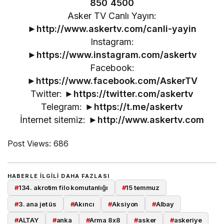
850 4500
Asker TV Canlı Yayın:
►
http://www.askertv.com/canli-yayin
Instagram:
►
https://www.instagram.com/askertv
Facebook:
►
https://www.facebook.com/AskerTV
Twitter: ►
https://twitter.com/askertv
Telegram: ►
https://t.me/askertv
İnternet sitemiz: ►
http://www.askertv.com
Post Views:
686
HABERLE ILGILI DAHA FAZLASI
#
134. akrotim filo komutanlığı
#
15 temmuz
#
3. ana jet üs
#
Akıncı
#
Aksiyon
#
Albay
#
ALTAY
#
anka
#
Arma 8x8
#
asker
#
askeriye