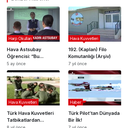
Harp Okulları
Hava Kuvvetleri
Hava Astsubay
192. (Kaplan) Filo
Öğrencisi: “Bu
Komutanlığı (Arşiv)
Üniformanın İçinde
5 ay önce
7 yıl önce
Kadın Değil, Vatanına
Hizmet Eden Bir Asker
Var”
Hava Kuvvetleri
Haber
Türk Hava Kuvvetleri
Türk Pilot’tan Dünyada
Tatbikatlardan
Bir İlk!
Görüntüler
8 yıl önce
7 yıl önce