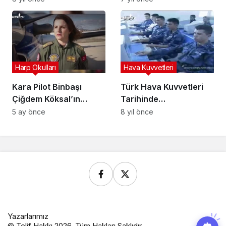
Harp Okulları
Hava Kuvvetleri
Kara Pilot Binbaşı
Türk Hava Kuvvetleri
Çiğdem Köksal’ın
Tarihinde
Hikâyesi: Gökyüzünde
ASTSUBAYLAR (Arşiv)
5 ay önce
8 yıl önce
Görev, Yerde
Sorumluluk, Her
Anında Gurur
Yazarlarımız
© Telif Hakkı 2026, Tüm Hakları Saklıdır.