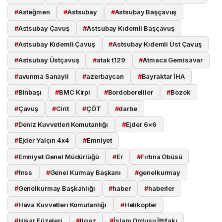
#
Asteğmen
#
Astsubay
#
Astsubay Başçavuş
#
Astsubay Çavuş
#
Astsubay Kıdemli Başçavuş
#
Astsubay Kıdemli Çavuş
#
Astsubay Kıdemli Üst Çavuş
#
Astsubay Üstçavuş
#
atak t129
#
Atmaca Gemisavar
#
avunma Sanayii
#
azerbaycan
#
Bayraktar İHA
#
Binbaşı
#
BMC Kirpi
#
Bordobereliler
#
Bozok
#
Çavuş
#
Cirit
#
ÇÖT
#
darbe
#
Deniz Kuvvetleri Komutanlığı
#
Ejder 6×6
#
Ejder Yalçın 4x4
#
Emniyet
#
Emniyet Genel Müdürlüğü
#
Er
#
Fırtına Obüsü
#
fnss
#
Genel Kurmay Başkanı
#
genelkurmay
#
Genelkurmay Başkanlığı
#
haber
#
haberler
#
Hava Kuvvetleri Komutanlığı
#
Helikopter
#
Hisar Füzeleri
#
Ilgaz
#
İslam Ordusu İttifakı