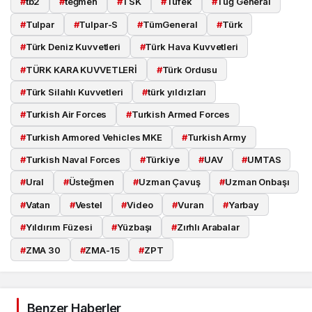
#
tb2
#
teğmen
#
TSK
#
Tüfek
#
Tuğ General
#
Tulpar
#
Tulpar-S
#
TümGeneral
#
Türk
#
Türk Deniz Kuvvetleri
#
Türk Hava Kuvvetleri
#
TÜRK KARA KUVVETLERİ
#
Türk Ordusu
#
Türk Silahlı Kuvvetleri
#
türk yıldızları
#
Turkish Air Forces
#
Turkish Armed Forces
#
Turkish Armored Vehicles MKE
#
Turkish Army
#
Turkish Naval Forces
#
Türkiye
#
UAV
#
UMTAS
#
Ural
#
Üsteğmen
#
Uzman Çavuş
#
Uzman Onbaşı
#
Vatan
#
Vestel
#
Video
#
Vuran
#
Yarbay
#
Yıldırım Füzesi
#
Yüzbaşı
#
Zırhlı Arabalar
#
ZMA 30
#
ZMA-15
#
ZPT
Benzer Haberler