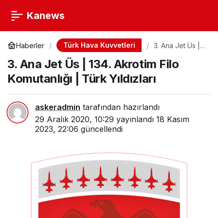
Kanews
Türk Hava Kuvvetleri
Haberler
3. Ana Jet Üs |
134. Akrotim Filo
3. Ana Jet Üs | 134. Akrotim Filo
Komutanlığı |
Türk Yıldızları
Komutanlığı | Türk Yıldızları
askeradmin
tarafından hazırlandı
29 Aralık 2020, 10:29
yayınlandı
18 Kasım
2023, 22:06
güncellendi