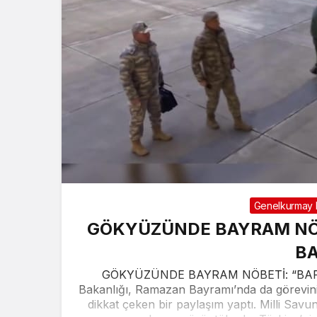
Genelkurmay B
GÖKYÜZÜNDE BAYRAM NÖB
B
GÖKYÜZÜNDE BAYRAM NÖBETİ: “BARI
Bakanlığı, Ramazan Bayramı’nda da görevini s
dikkat çeken bir paylaşım yaptı. Milli Sa