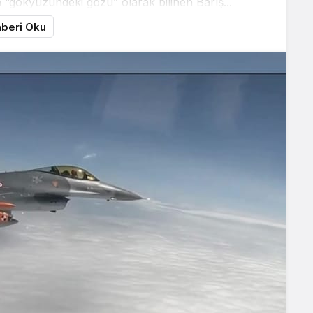
 “gökyüzündeki gözü” olarak bilinen Barış...
beri Oku