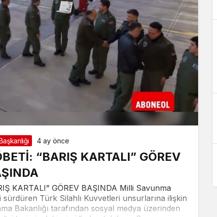
aşkanlığı
4 ay önce
ETİ: “BARIŞ KARTALI” GÖREV
AŞINDA
Ş KARTALI” GÖREV BAŞINDA Milli Savunma
ürdüren Türk Silahlı Kuvvetleri unsurlarına ilişkin
vunma Bakanlığı tarafından sosyal medya üzerinden