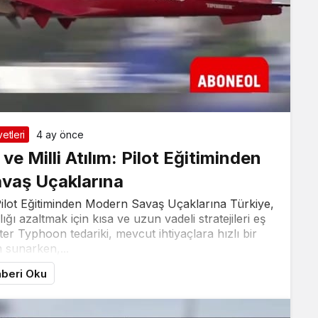
etleri
4 ay önce
e Milli Atılım: Pilot Eğitiminden
vaş Uçaklarına
 Pilot Eğitiminden Modern Savaş Uçaklarına Türkiye,
ı azaltmak için kısa ve uzun vadeli stratejileri eş
er Typhoon tedariki, mevcut ihtiyaçlara hızlı bir
sunarken,...
beri Oku