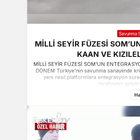
Savunma S
MİLLİ SEYİR FÜZESİ SOM’
KAAN VE KIZILE
MİLLİ SEYİR FÜZESİ SOM’UN ENTEGRASYO
DÖNEM Türkiye’nin savunma sanayiinde kritik
yeni nesil platformlara entegrasyon sü
tarafından gelişti
Ha