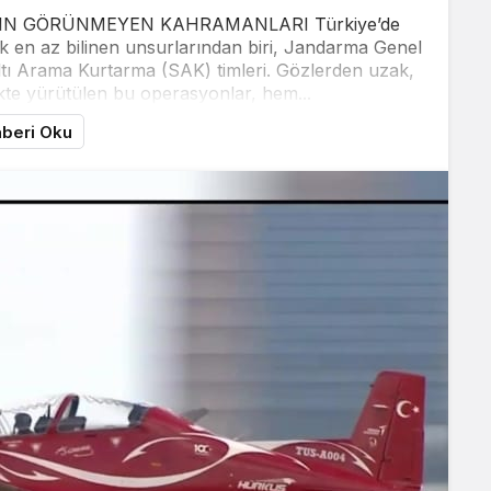
N GÖRÜNMEYEN KAHRAMANLARI Türkiye’de
ak en az bilinen unsurlarından biri, Jandarma Genel
ı Arama Kurtarma (SAK) timleri. Gözlerden uzak,
kte yürütülen bu operasyonlar, hem...
beri Oku