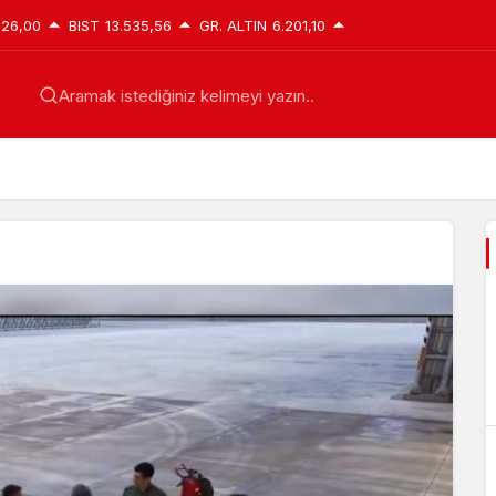
626,00
BIST
13.535,56
GR. ALTIN
6.201,10
Aramak istediğiniz kelimeyi yazın..