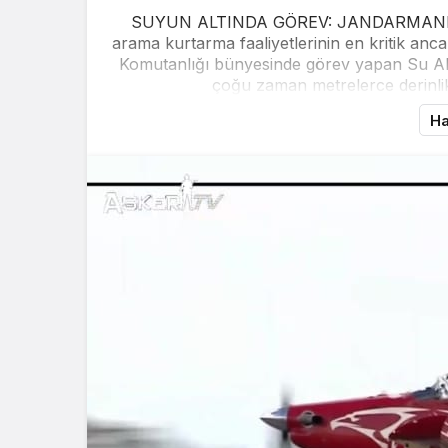
SUYUN ALTINDA GÖREV: JANDARMANI
arama kurtarma faaliyetlerinin en kritik anc
Komutanlığı bünyesinde görev yapan Su Alt
çoğu zaman metrelerce derinli
Ha