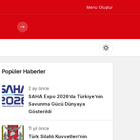
Menü Oluştur
Mod
değiştir
Popüler Haberler
2 ay önce
SAHA Expo 2026’da Türkiye’nin
Gündüz Modu
Gündüz modunu seçin.
Savunma Gücü Dünyaya
Gösterildi
Gece Modu
11 yıl önce
Gece modunu seçin.
Türk Silahlı Kuvvetleri’nin