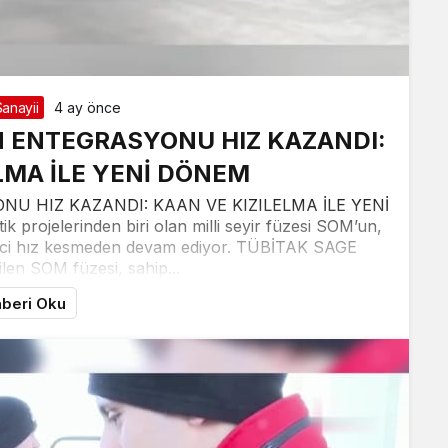
anayii
4 ay önce
UN ENTEGRASYONU HIZ KAZANDI:
LMA İLE YENİ DÖNEM
NU HIZ KAZANDI: KAAN VE KIZILELMA İLE YENİ
 projelerinden biri olan milli seyir füzesi SOM’un,
reci hız kesmeden devam ediyor. TÜBİTAK SAGE
rilen SOM füzesi, sahip...
beri Oku