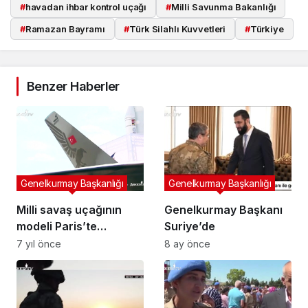
#
havadan ihbar kontrol uçağı
#
Milli Savunma Bakanlığı
#
Ramazan Bayramı
#
Türk Silahlı Kuvvetleri
#
Türkiye
Benzer Haberler
Genelkurmay Başkanlığı
Genelkurmay Başkanlığı
Milli savaş uçağının
Genelkurmay Başkanı
modeli Paris’te
Suriye’de
sergileniyor
7 yıl önce
8 ay önce