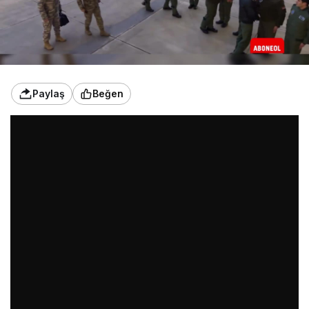
Paylaş
Beğen