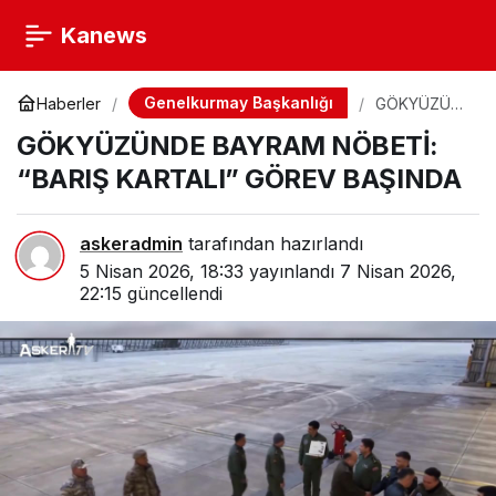
Kanews
Genelkurmay Başkanlığı
Haberler
GÖKYÜZÜN
DE BAYRAM
GÖKYÜZÜNDE BAYRAM NÖBETİ:
NÖBETİ:
“BARIŞ
“BARIŞ KARTALI” GÖREV BAŞINDA
KARTALI”
GÖREV
BAŞINDA
askeradmin
tarafından hazırlandı
5 Nisan 2026, 18:33
yayınlandı
7 Nisan 2026,
22:15
güncellendi