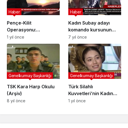
Haber
Haber
Pençe-Kilit
Kadın Subay adayı
Operasyonu:
komando kursunun
Mehmetçik Irak’ın
birincisi oldu
1 yıl önce
7 yıl önce
Kuzeyinde Terörü
Bitiriyor
Genelkurmay Başkanlığı
Genelkurmay Başkanlığı
TSK Kara Harp Okulu
Türk Silahlı
(Arşiv)
Kuvvetleri’nin Kadın
Kahramanları: 8 Mart
8 yıl önce
1 yıl önce
Dünya Kadınlar
Günü’nde İlham Veren
Hikayeler