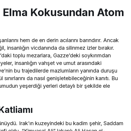
si: Elma Kokusundan Atom
rılarını hem de en derin acılarını barındırır. Ancak
il, insanlığın vicdanında da silinmez izler bırakır.
daki toplu mezarlara, Gazze’deki soykırımdan
eler, insanlığın vahşet ve umut arasındaki
ye’nin bu trajedilerde mazlumların yanında duruşu
 sınırlarını da nasıl genişletebileceğinin kanıtı. Bu
 umudun yeşerdiği yerleri detaylı bir şekilde ele
Katliamı
günüydü. Irak’ın kuzeyindeki bu kadim şehir, Saddam
efi oldu. “Kimyasal Ali” lakaplı Ali Hasan el-