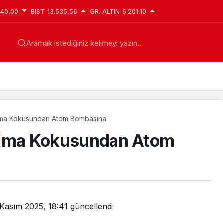
440,00
BIST
13.535,56
GR. ALTIN
6.201,10
Aramak istediğiniz kelimeyi yazın..
: Elma Kokusundan Atom Bombasına
: Elma Kokusundan Atom
Kasım 2025, 18:41
güncellendi