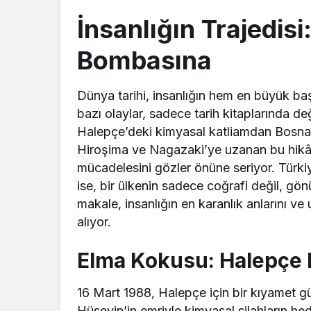
İnsanlığın Trajedi
Bombasına
Dünya tarihi, insanlığın hem en büyük başa
bazı olaylar, sadece tarih kitaplarında değ
Halepçe’deki kimyasal katliamdan Bosna’
Hiroşima ve Nagazaki’ye uzanan bu hikây
mücadelesini gözler önüne seriyor. Türki
ise, bir ülkenin sadece coğrafi değil, gönül
makale, insanlığın en karanlık anlarını ve
alıyor.
Elma Kokusu: Halepçe 
16 Mart 1988, Halepçe için bir kıyamet 
Hüseyin’in emriyle kimyasal silahların hed