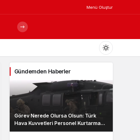
Menü Oluştur
Mod
değiştir
Gündemden Haberler
Gündüz Modu
Gündüz modunu seçin.
Görev Nerede Olursa Olsun: Türk
Gece Modu
Hava Kuvvetleri Personel Kurtarma
Gece modunu seçin.
Ekibi