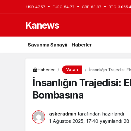
USD
47,57
EURO
54,77
GBP
63,97
BTC
3.065.
Kanews
Savunma Sanayii
Haberler
Vatan
Haberler
İnsanlığın Trajedisi
İnsanlığın Trajedisi
Bombasına
askeradmin
tarafından hazırlandı
1 Ağustos 2025, 17:40
yayınlandı
28 