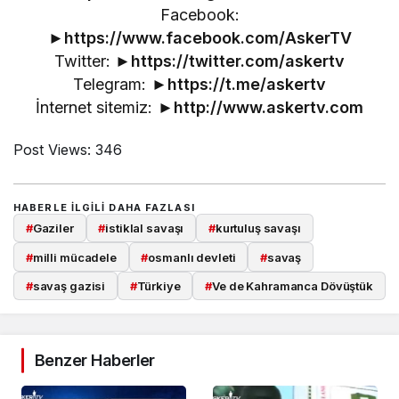
Facebook:
►
https://www.facebook.com/AskerTV
Twitter: ►
https://twitter.com/askertv
Telegram: ►
https://t.me/askertv
İnternet sitemiz: ►
http://www.askertv.com
Post Views:
346
HABERLE ILGILI DAHA FAZLASI
#
Gaziler
#
istiklal savaşı
#
kurtuluş savaşı
#
milli mücadele
#
osmanlı devleti
#
savaş
#
savaş gazisi
#
Türkiye
#
Ve de Kahramanca Dövüştük
Benzer Haberler