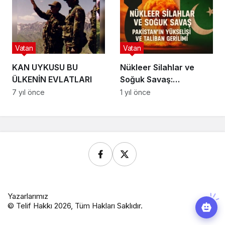
Vatan
Vatan
KAN UYKUSU BU
Nükleer Silahlar ve
ÜLKENİN EVLATLARI
Soğuk Savaş:
Pakistan’ın Yükselişi ve
7 yıl önce
1 yıl önce
Taliban Gerilimi
Yazarlarımız
© Telif Hakkı 2026, Tüm Hakları Saklıdır.