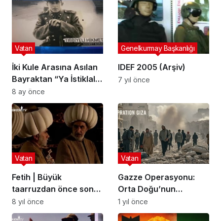
Vatan
Genelkurmay Başkanlığı
İki Kule Arasına Asılan
IDEF 2005 (Arşiv)
Bayraktan “Ya İstiklal
7 yıl önce
Ya Ölüm” Parolasına:
8 ay önce
Tıbbiyeli Hikmet ve Milli
Mücadele Ruhu
Vatan
Vatan
Fetih | Büyük
Gazze Operasyonu:
taarruzdan önce son
Orta Doğu’nun
müzakereler
Bitmeyen Trajedisi
8 yıl önce
1 yıl önce