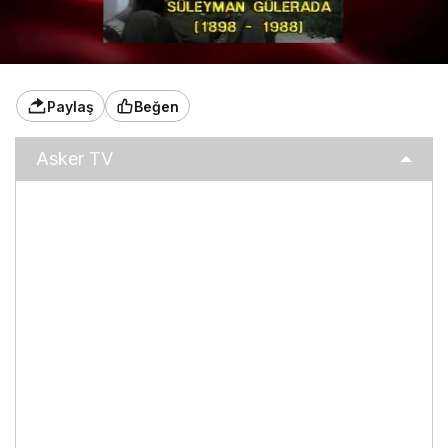
Paylaş
Beğen
Asker TV