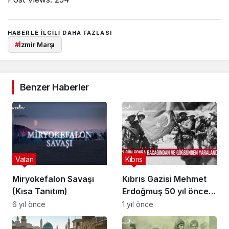
HABERLE ILGILI DAHA FAZLASI
#
İzmir Marşı
Benzer Haberler
Vatan
Kıbrıs
Miryokefalon Savaşı
Kıbrıs Gazisi Mehmet
(Kısa Tanıtım)
Erdoğmuş 50 yıl önce
yaşananları anlattı:
6 yıl önce
1 yıl önce
Savaş çıksa yine en
önde giderim