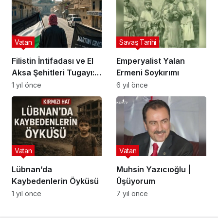
Vatan
Savaş Tarihi
Filistin İntifadası ve El
Emperyalist Yalan
Aksa Şehitleri Tugayı:
Ermeni Soykırımı
Orta Doğu’nun Kırmızı
1 yıl önce
6 yıl önce
Hatları
Vatan
Vatan
Lübnan’da
Muhsin Yazıcıoğlu |
Kaybedenlerin Öyküsü
Üşüyorum
1 yıl önce
7 yıl önce