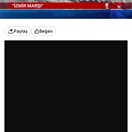
Paylaş
Beğen