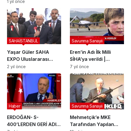
Gökyüzündeki Gücü
1 yıl önce
SAHAİSTANBUL
Savunma Sanayii
Yaşar Güler SAHA
Eren’in Adı İlk Milli
EXPO Uluslararası
SİHA’ya verildi |
Savunma ve Uzay
BAYKAR
2 yıl önce
7 yıl önce
Sanayi Fuarı’ndaki
#iyikivarsineren
TUSAŞ standında
Haber
Savunma Sanayii
ERDOĞAN- S-
Mehmetçik’e MKE
400’LERDEN GERİ ADIM
Tarafından Yapılan