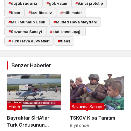
#
düşük radar izi
#
gök vatan
#
ikinci prototip
#
Kaan
#
kızılötesi iz
#
milli motor
#
Milli Muharip Uçak
#
Mürted Hava Meydanı
#
Savunma Sanayi
#
statik test uçağı
#
Türk Hava Kuvvetleri
#
tusaş
Benzer Haberler
Haber
Savunma Sanayii
Bayraktar SİHA’lar:
TSKGV Kısa Tanıtım
Türk Ordusunun
8 yıl önce