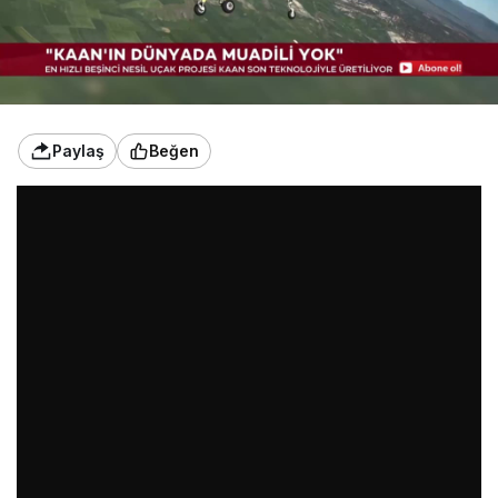
Paylaş
Beğen