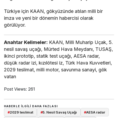
Türkiye için KAAN, gökyüzünde atılan milli bir
imza ve yeni bir dönemin habercisi olarak
görülüyor.
Anahtar Kelimeler:
KAAN, Milli Muharip Uçak, 5.
nesil savaş uçağı, Mürted Hava Meydanı, TUSAŞ,
ikinci prototip, statik test uçağı, AESA radar,
düşük radar izi, kızılötesi iz, Türk Hava Kuvvetleri,
2029 teslimat, milli motor, savunma sanayi, gök
vatan
Post Views:
261
HABERLE ILGILI DAHA FAZLASI
#
2029 teslimat
#
5. Nesil Savaş Uçağı
#
AESA radar