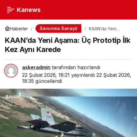
Kanews
Savunma Sanayii
Haberler
KAAN’da Yeni
Aşama: Üç Prototip
KAAN’da Yeni Aşama: Üç Prototip İlk
İlk Kez Aynı Karede
Kez Aynı Karede
askeradmin
tarafından hazırlandı
22 Şubat 2026, 18:21
yayınlandı
22 Şubat 2026,
18:35
güncellendi