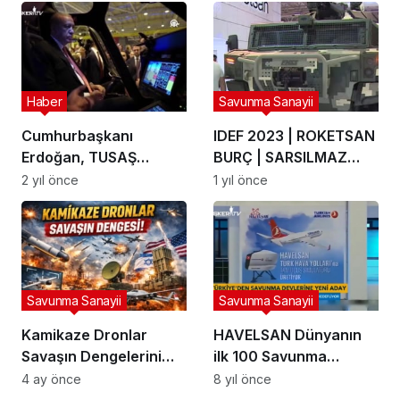
Haber
Savunma Sanayii
Cumhurbaşkanı
IDEF 2023 | ROKETSAN
Erdoğan, TUSAŞ
BURÇ | SARSILMAZ
Merkez Yerleşke’de
SARBOT | HAVELSAN
2 yıl önce
1 yıl önce
T625 GÖKBEY
ÇAKA | ROKETSAN
Helikopteri Teslimat
LEVENT
Töreni’ne katıldı
Savunma Sanayii
Savunma Sanayii
Kamikaze Dronlar
HAVELSAN Dünyanın
Savaşın Dengelerini
ilk 100 Savunma
Nasıl Değiştiriyor?
Sanayii Şirketi Arasına
4 ay önce
8 yıl önce
Asimetrik Gücün Yeni
Girmeyi Amaçlıyor