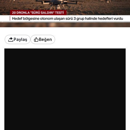
Paylaş
Beğen