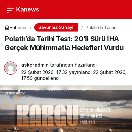
Kanews
Savunma Sanayii
Haberler
Polatlı’da Tarihi
Test: 20’li Sürü İHA
Polatlı’da Tarihi Test: 20’li Sürü İHA
Gerçek Mühimmatla
Hedefleri Vurdu
Gerçek Mühimmatla Hedefleri Vurdu
askeradmin
tarafından hazırlandı
22 Şubat 2026, 17:32
yayınlandı
22 Şubat 2026,
17:50
güncellendi