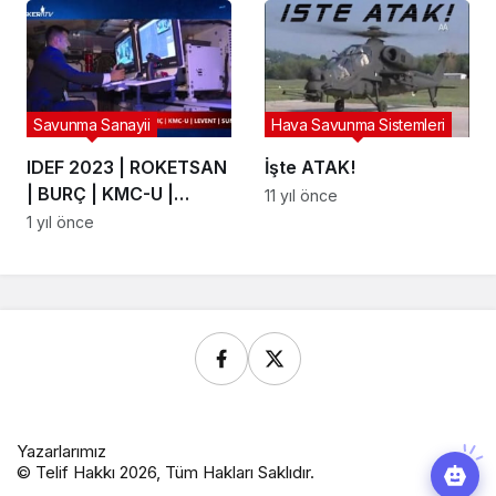
Yüzü
Savunma Sanayii
Hava Savunma Sistemleri
IDEF 2023 | ROKETSAN
İşte ATAK!
| BURÇ | KMC-U |
11 yıl önce
LEVENT | SUNGUR
1 yıl önce
Yazarlarımız
© Telif Hakkı 2026, Tüm Hakları Saklıdır.