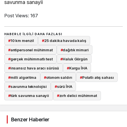
savunma sanayii
Post Views:
167
HABERLE ILGILI DAHA FAZLASI
#
10 km menzil
#
25 dakika havada kalış
#
antipersonel mühimmat
#
dağıtık mimari
#
gerçek mühimmatlı test
#
Haluk Görgün
#
insansız hava aracı sürüsü
#
Kargu İHA
#
milli algoritma
#
otonom saldırı
#
Polatlı atış sahası
#
savunma teknolojisi
#
sürü İHA
#
türk savunma sanayii
#
zırh delici mühimmat
Benzer Haberler