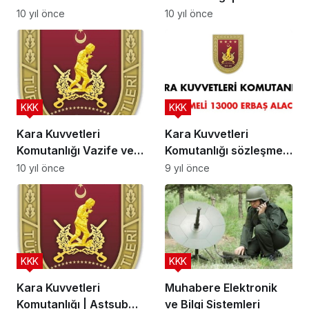
Memur Temini
10 yıl önce
10 yıl önce
KKK
KKK
Kara Kuvvetleri
Kara Kuvvetleri
Komutanlığı Vazife ve
Komutanlığı sözleşmeli
Tarihçesi
13000 Erbaş alacak
10 yıl önce
9 yıl önce
KKK
KKK
Kara Kuvvetleri
Muhabere Elektronik
Komutanlığı | Astsubay
ve Bilgi Sistemleri