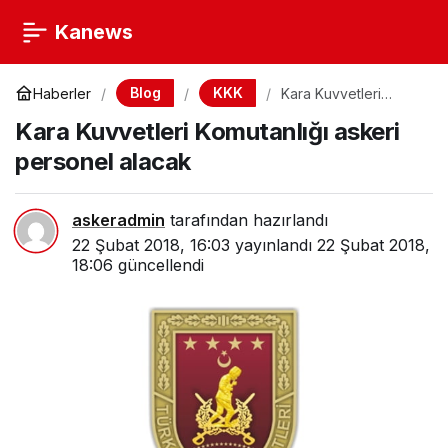
Kanews
Blog
KKK
Haberler
Kara Kuvvetleri
Komutanlığı askeri
Kara Kuvvetleri Komutanlığı askeri
personel alacak
personel alacak
askeradmin
tarafından hazırlandı
22 Şubat 2018, 16:03
yayınlandı
22 Şubat 2018,
18:06
güncellendi