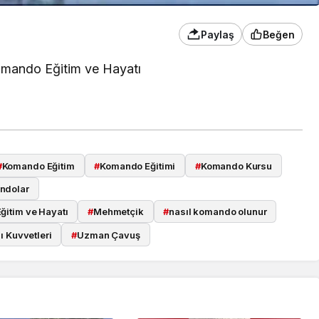
Paylaş
Beğen
Komando Eğitim ve Hayatı
#
Komando Eğitim
#
Komando Eğitimi
#
Komando Kursu
ndolar
ğitim ve Hayatı
#
Mehmetçik
#
nasıl komando olunur
ı Kuvvetleri
#
Uzman Çavuş