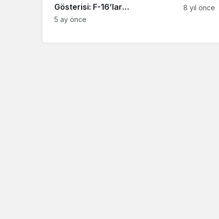
Gösterisi: F-16’lar
8 yıl önce
Konuşlandırıldı, “Her
5 ay önce
Seçenek Masada” Mesajı