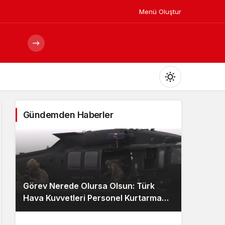
Menü Oluştur
Mod
değiştir
Gündemden Haberler
Gündüz Modu
Gündüz modunu seçin.
Görev Nerede Olursa Olsun: Türk
Gece Modu
Hava Kuvvetleri Personel Kurtarma
Gece modunu seçin.
Ekibi