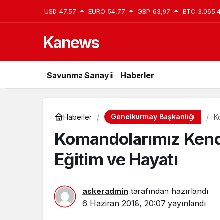
USD
47,57
EURO
54,77
GBP
63,97
BTC
3.065.
Kanews
Savunma Sanayii
Haberler
Genelkurmay Başkanlığı
Haberler
K
Komandolarımız Kendi
Eğitim ve Hayatı
askeradmin
tarafından hazırlandı
6 Haziran 2018, 20:07
yayınlandı