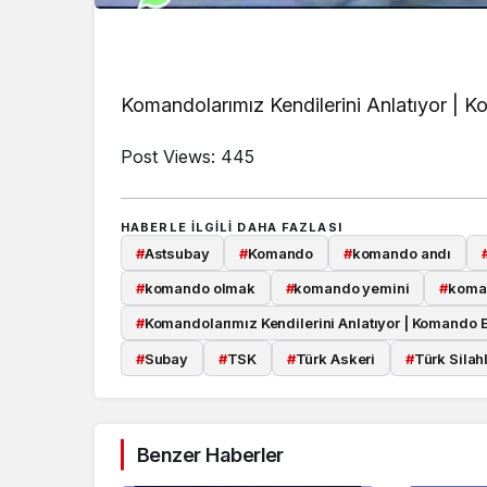
Komandolarımız Kendilerini Anlatıyor | 
Post Views:
445
HABERLE ILGILI DAHA FAZLASI
#
Astsubay
#
Komando
#
komando andı
#
komando olmak
#
komando yemini
#
koma
#
Komandolarımız Kendilerini Anlatıyor | Komando E
#
Subay
#
TSK
#
Türk Askeri
#
Türk Silahl
Benzer Haberler