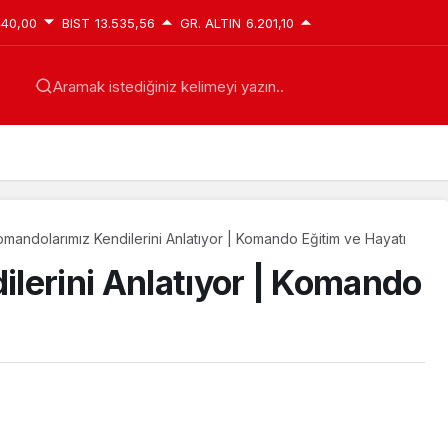
440,00
BIST
13.535,56
GR. ALTIN
6.201,10
Aramak istediğiniz kelimeyi yazın..
omandolarımız Kendilerini Anlatıyor | Komando Eğitim ve Hayatı
lerini Anlatıyor | Komando