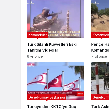
Komandolar
Komandol
Türk Silahlı Kuvvetleri Eski
Pençe Ha
Tanıtım Videoları
Komandol
6 yıl önce
7 yıl önce
Genelkurmay Başkanlığı
Genelkurm
Türkiye’den KKTC’ye Güç
Türk Aske