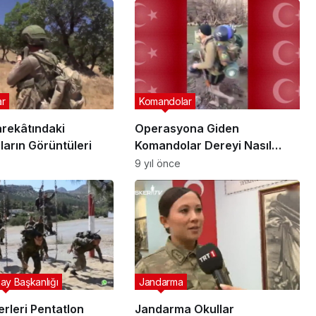
ar
Komandolar
rekâtındaki
Operasyona Giden
arın Görüntüleri
Komandolar Dereyi Nasıl
Aşıyor?
9 yıl önce
ay Başkanlığı
Jandarma
rleri Pentatlon
Jandarma Okullar