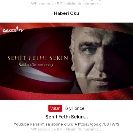
Whatsapp ve BİP iletişim Numaramız:...
Haberi Oku
Vatan
6 yıl önce
Şehit Fethi Sekin…
Youtube kanalımıza abone olun: ►https://goo.gl/USTWfS
Whatsapp ve BİP iletişim Numaramız:...