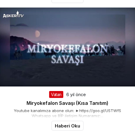
Vatan
6 yıl önce
Miryokefalon Savaşı (Kısa Tanıtım)
Youtube kanalımıza abone olun: ►https://goo.gl/USTWfS
Whatsapp ve BİP iletişim Numaramız:...
Haberi Oku