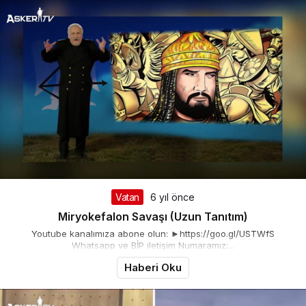
Vatan
6 yıl önce
Miryokefalon Savaşı (Uzun Tanıtım)
Youtube kanalımıza abone olun: ►https://goo.gl/USTWfS
Whatsapp ve BİP iletişim Numaramız:...
Haberi Oku