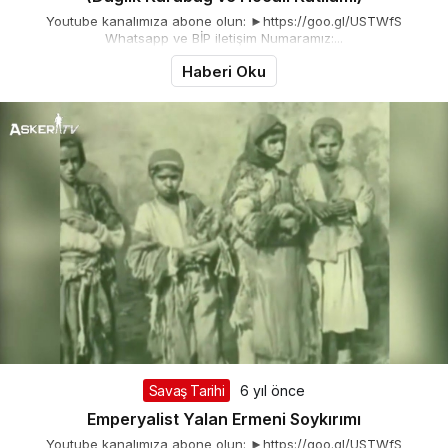
Youtube kanalımıza abone olun: ►https://goo.gl/USTWfS
Whatsapp ve BİP iletişim Numaramız:...
Haberi Oku
Savaş Tarihi
6 yıl önce
Emperyalist Yalan Ermeni Soykırımı
Youtube kanalımıza abone olun: ►https://goo.gl/USTWfS