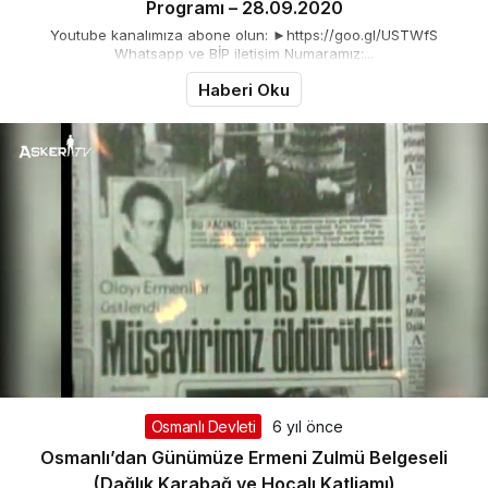
Programı – 28.09.2020
Youtube kanalımıza abone olun: ►https://goo.gl/USTWfS
Whatsapp ve BİP iletişim Numaramız:...
Haberi Oku
Osmanlı Devleti
6 yıl önce
Osmanlı’dan Günümüze Ermeni Zulmü Belgeseli
(Dağlık Karabağ ve Hocalı Katliamı)