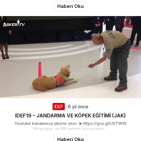
Haberi Oku
IDEF
6 yıl önce
IDEF19 – JANDARMA VE KÖPEK EĞİTİMİ (JAK)
Youtube kanalımıza abone olun: ►https://goo.gl/USTWfS
Whatsapp ve BİP iletişim Numaramız:...
Haberi Oku