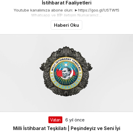
İstihbarat Faaliyetleri
Youtube kanalımıza abone olun: ►https://goo.gl/USTWfS
Whatsapp ve BİP iletişim Numaramız:...
Haberi Oku
Vatan
6 yıl önce
Milli İstihbarat Teşkilatı | Peşindeyiz ve Seni İyi