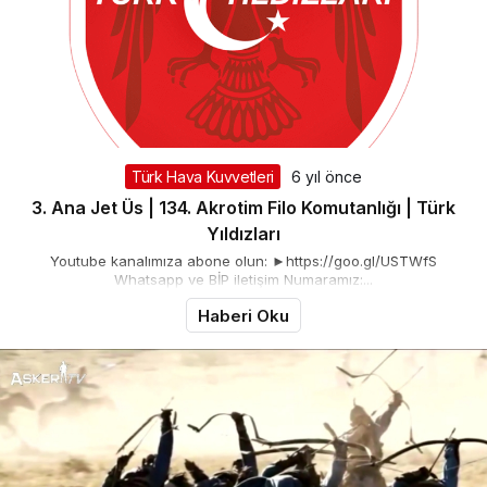
Türk Hava Kuvvetleri
6 yıl önce
3. Ana Jet Üs | 134. Akrotim Filo Komutanlığı | Türk
Yıldızları
Youtube kanalımıza abone olun: ►https://goo.gl/USTWfS
Whatsapp ve BİP iletişim Numaramız:...
Haberi Oku