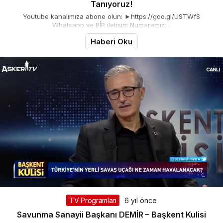
Tanıyoruz!
Youtube kanalımıza abone olun: ►https://goo.gl/USTWfS
Whatsapp ve BİP iletişim Numaramız:...
Haberi Oku
TV Programları
6 yıl önce
Savunma Sanayii Başkanı DEMİR – Başkent Kulisi