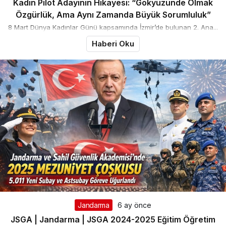
Kadın Pilot Adayının Hikayesi: “Gökyüzünde Olmak
Özgürlük, Ama Aynı Zamanda Büyük Sorumluluk”
8 Mart Dünya Kadınlar Günü kapsamında İzmir’de bulunan 2. Ana...
Haberi Oku
Jandarma
6 ay önce
JSGA | Jandarma | JSGA 2024-2025 Eğitim Öğretim