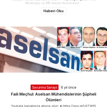
Whatsapp ve BİP iletişim Numaramız:...
Haberi Oku
Savunma Sanayii
6 yıl önce
Faili Meçhul: Aselsan Mühendislerinin Şüpheli
Ölümleri
Youtube kanalımıza abone olun: ►https://goo.gl/USTWfS