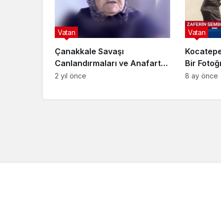
Vatan
Vatan
Çanakkale Savaşı
Kocatepe’
Canlandırmaları ve Anafartalı
Bir Fotoğ
Şehit Kızı Fatma Nine
Destan
2 yıl önce
8 ay önce