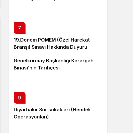
7
19.Dönem POMEM (Özel Harekat
Branşı) Sınavı Hakkında Duyuru
8
Genelkurmay Başkanlığı Karargah
Binası’nın Tarihçesi
9
Diyarbakır Sur sokakları (Hendek
Operasyonları)