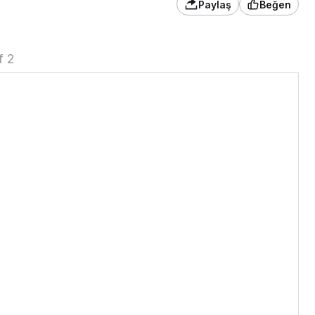
Paylaş
Beğen
f 2