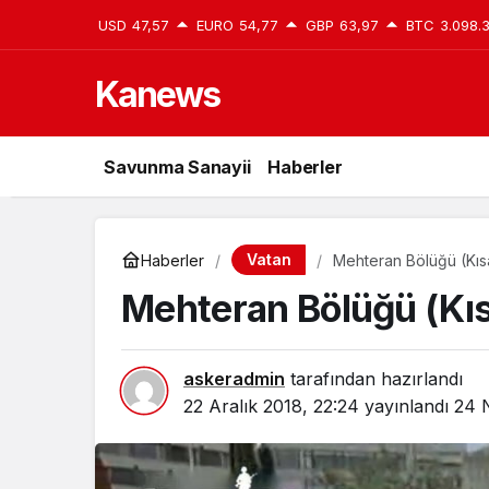
USD
47,57
EURO
54,77
GBP
63,97
BTC
3.098.
Kanews
Savunma Sanayii
Haberler
Vatan
Haberler
Mehteran Bölüğü (Kıs
Mehteran Bölüğü (Kıs
askeradmin
tarafından hazırlandı
22 Aralık 2018, 22:24
yayınlandı
24 