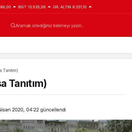
386,00
BIST
13.535,56
GR. ALTIN
6.201,10
Aramak istediğiniz kelimeyi yazın..
a Tanıtım)
a Tanıtım)
Nisan 2020, 04:22
güncellendi