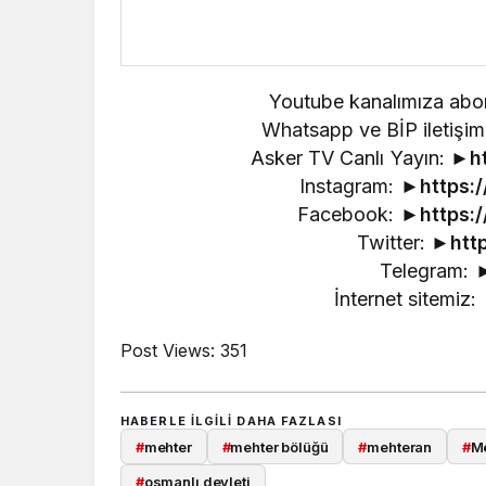
Youtube kanalımıza abo
Whatsapp ve BİP iletiş
Asker TV Canlı Yayın: ►
h
Instagram: ►
https:
Facebook: ►
https:
Twitter: ►
htt
Telegram: 
İnternet sitemiz:
Post Views:
351
HABERLE ILGILI DAHA FAZLASI
#
mehter
#
mehter bölüğü
#
mehteran
#
Me
#
osmanlı devleti