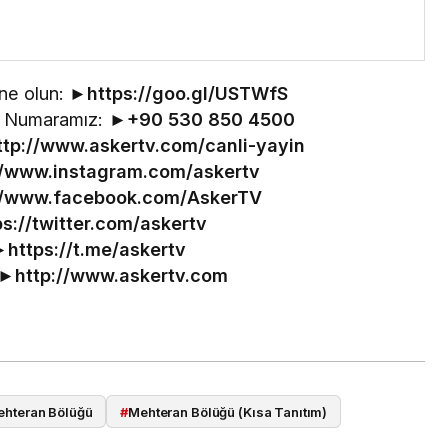
ne olun: ►
https://goo.gl/USTWfS
im Numaramız: ►
+90 530 850 4500
ttp://www.askertv.com/canli-yayin
//www.instagram.com/askertv
//www.facebook.com/AskerTV
ps://twitter.com/askertv
►
https://t.me/askertv
 ►
http://www.askertv.com
hteran Bölüğü
#
Mehteran Bölüğü (Kısa Tanıtım)