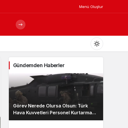
Menü Oluştur
Mod
değiştir
Gündemden Haberler
Gündüz Modu
Gündüz modunu seçin.
Görev Nerede Olursa Olsun: Türk
Gece Modu
Hava Kuvvetleri Personel Kurtarma
Gece modunu seçin.
Ekibi