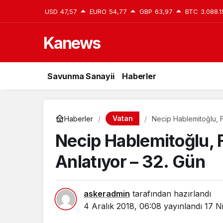
USD
47,57
EURO
54,77
GBP
63,97
BTC
3.088.1
Kanews
Savunma Sanayii
Haberler
Vatan
Haberler
Necip Hablemitoğlu, F
Necip Hablemitoğlu, 
Anlatıyor – 32. Gün
askeradmin
tarafından hazırlandı
4 Aralık 2018, 06:08
yayınlandı
17 N