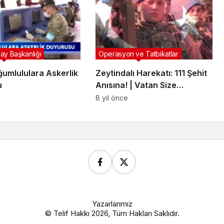
ay Başkanlığı
Operasyon ve Tatbikatlar
umlululara Askerlik
Zeytindalı Harekatı: 111 Şehit
u
Anısına! | Vatan Size
Minnettar
8 yıl önce
Yazarlarımız
© Telif Hakkı 2026, Tüm Hakları Saklıdır.