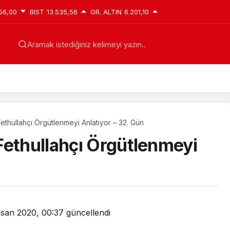
56,00
BIST
13.535,56
GR. ALTIN
6.201,10
Aramak istediğiniz kelimeyi yazın..
ethullahçı Örgütlenmeyi Anlatıyor – 32. Gün
Fethullahçı Örgütlenmeyi
isan 2020, 00:37
güncellendi