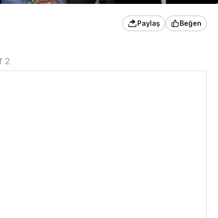
Paylaş
Beğen
f 2