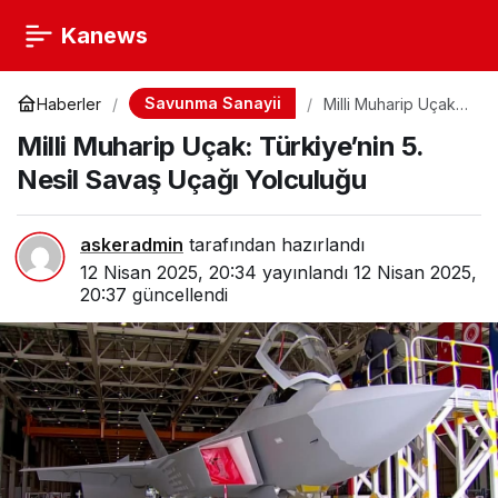
Kanews
Savunma Sanayii
Haberler
Milli Muharip Uçak:
Türkiye’nin 5. Nesil
Milli Muharip Uçak: Türkiye’nin 5.
Savaş Uçağı
Yolculuğu
Nesil Savaş Uçağı Yolculuğu
askeradmin
tarafından hazırlandı
12 Nisan 2025, 20:34
yayınlandı
12 Nisan 2025,
20:37
güncellendi