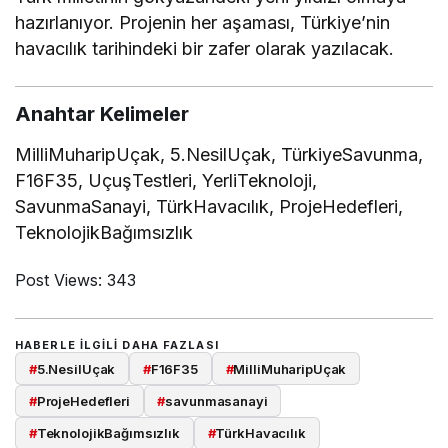
hazırlanıyor. Projenin her aşaması, Türkiye’nin
havacılık tarihindeki bir zafer olarak yazılacak.
Anahtar Kelimeler
MilliMuharipUçak, 5.NesilUçak, TürkiyeSavunma,
F16F35, UçuşTestleri, YerliTeknoloji,
SavunmaSanayi, TürkHavacılık, ProjeHedefleri,
TeknolojikBağımsızlık
Post Views:
343
HABERLE ILGILI DAHA FAZLASI
#
5.NesilUçak
#
F16F35
#
MilliMuharipUçak
#
ProjeHedefleri
#
savunmasanayi
#
TeknolojikBağımsızlık
#
TürkHavacılık