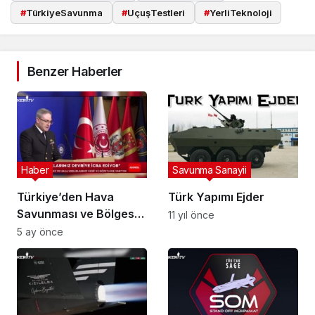
#
TürkiyeSavunma
#
UçuşTestleri
#
YerliTeknoloji
Benzer Haberler
Haber
Savunma Sanayii
Türkiye’den Hava
Türk Yapımı Ejder
Savunması ve Bölgesel
11 yıl önce
Güvenlik Açıklaması:
5 ay önce
Patriot Sistemi
Malatya’da
Konuşlandırılıyor