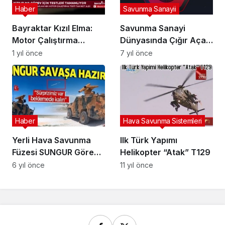
Haber
Savunma Sanayii
Bayraktar Kızıl Elma:
Savunma Sanayi
Motor Çalıştırma
Dünyasında Çığır Açan
Testleri ve Başarı
İcatlar: SOM (Stand –
1 yıl önce
7 yıl önce
Hikayesi
Off Mühimmat) Füzesi
Haber
Hava Savunma Sistemleri
Yerli Hava Savunma
Ilk Türk Yapımı
Füzesi SUNGUR Göreve
Helikopter “Atak” T129
Hazır!
6 yıl önce
11 yıl önce