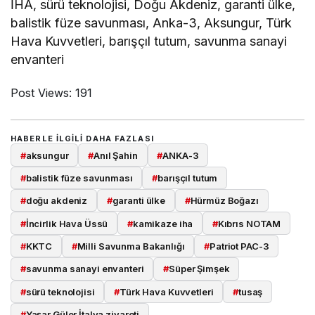
İHA, sürü teknolojisi, Doğu Akdeniz, garanti ülke,
balistik füze savunması, Anka-3, Aksungur, Türk
Hava Kuvvetleri, barışçıl tutum, savunma sanayi
envanteri
Post Views:
191
HABERLE ILGILI DAHA FAZLASI
#
aksungur
#
Anıl Şahin
#
ANKA-3
#
balistik füze savunması
#
barışçıl tutum
#
doğu akdeniz
#
garanti ülke
#
Hürmüz Boğazı
#
İncirlik Hava Üssü
#
kamikaze iha
#
Kıbrıs NOTAM
#
KKTC
#
Milli Savunma Bakanlığı
#
Patriot PAC-3
#
savunma sanayi envanteri
#
Süper Şimşek
#
sürü teknolojisi
#
Türk Hava Kuvvetleri
#
tusaş
#
Yaşar Güler İtalya ziyareti