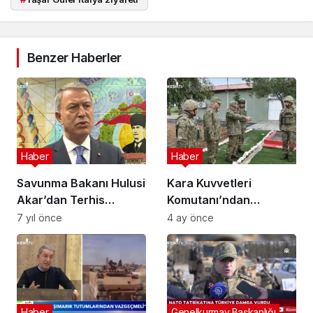
Benzer Haberler
Haber
Haber
Savunma Bakanı Hulusi
Kara Kuvvetleri
Akar’dan Terhis
Komutanı’ndan
Açıklaması
KKTC’de Kritik Ziyaret:
7 yıl önce
4 ay önce
Zamanlama Dikkat
Çekti
Haber
Genelkurmay Başkanlığı