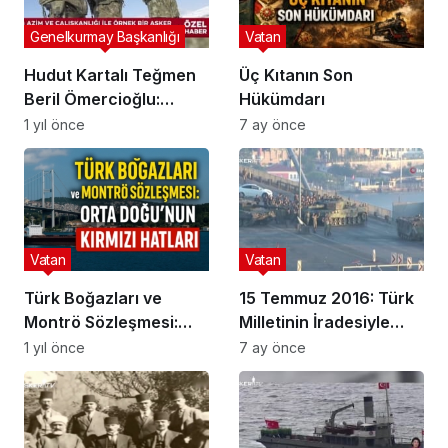
Genelkurmay Başkanlığı
Vatan
Hudut Kartalı Teğmen
Üç Kıtanın Son
Beril Ömercioğlu:
Hükümdarı
Vatan Aşkıyla Görev
1 yıl önce
7 ay önce
Başında
Vatan
Vatan
Türk Boğazları ve
15 Temmuz 2016: Türk
Montrö Sözleşmesi:
Milletinin İradesiyle
Orta Doğu’nun Kırmızı
Yazdığı Demokrasi
1 yıl önce
7 ay önce
Hatları
Destanı