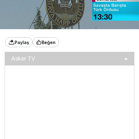
Paylaş
Beğen
Asker TV