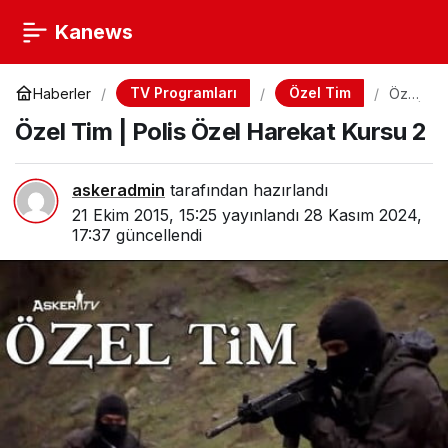
Kanews
TV Programları
Özel Tim
Haberler
Özel
Tim |
Özel Tim | Polis Özel Harekat Kursu 2
Polis
Özel
Hare
kat
askeradmin
tarafından hazırlandı
Kurs
u 2
21 Ekim 2015, 15:25
yayınlandı
28 Kasım 2024,
17:37
güncellendi