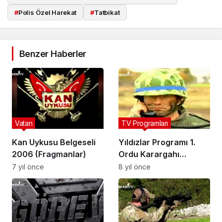
#
Polis Özel Harekat
#
Tatbikat
Benzer Haberler
Vatan
TV Programları
Kan Uykusu Belgeseli
Yıldızlar Programı 1.
2006 (Fragmanlar)
Ordu Karargahı
(Selimiye Kışlası)
7 yıl önce
8 yıl önce