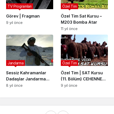
TV Programları
Özel Tim
Görev | Fragman
Özel Tim Sat Kursu –
M203 Bomba Atar
9 yıl önce
11 yıl önce
Jandarma
Özel Tim
Sessiz Kahramanlar
Özel Tim | SAT Kursu
Dadaşlar Jandarma
(11. Bölüm) CEHENNEME
Özel Harekat ve
VEDA
8 yıl önce
9 yıl önce
Altaylar Komando
Timleri