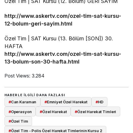
Özel Tim | SAT Kursu (12. Bölüm) GERİ SAYIM
http://www.askertv.com/ozel-tim-sat-kursu-
12-bolum-geri-sayim.html
Özel Tim | SAT Kursu (13. Bölüm [SON]) 30.
HAFTA
http://www.askertv.com/ozel-tim-sat-kursu-
13-bolum-son-30-hafta.html
Post Views:
3.284
HABERLE ILGILI DAHA FAZLASI
#
Can Karaman
#
Emniyet Özel Harekat
#
HD
#
Operasyon
#
Özel Harekat
#
Özel Harekat Timleri
#
Özel Tim
#
Özel Tim - Polis Özel Harekat Timlerinin Kursu 2