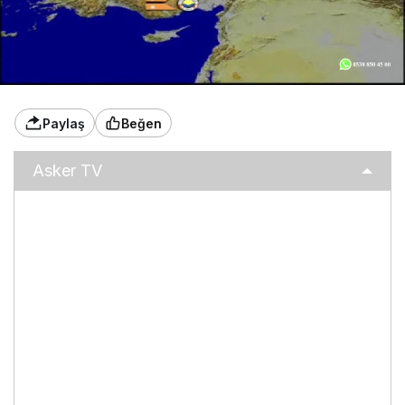
Paylaş
Beğen
Asker TV