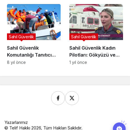
Sahil Güvenlik
Sahil Güvenlik
Sahil Güvenlik
Sahil Güvenlik Kadın
Komutanlığı Tanıtıcı
Pilotları: Gökyüzü ve
Video 2
Deniz Arasında
8 yıl önce
1 yıl önce
Güvenlik Kalkanı
Yazarlarımız
© Telif Hakkı 2026, Tüm Hakları Saklıdır.