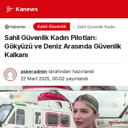
Kanews
Sahil Güvenlik
Haberler
Sahil Güvenlik Kadın
Pilotları: Gökyüzü ve
Sahil Güvenlik Kadın Pilotları:
Deniz Arasında
Güvenlik Kalkanı
Gökyüzü ve Deniz Arasında Güvenlik
Kalkanı
askeradmin
tarafından hazırlandı
22 Mart 2025, 00:02
yayınlandı