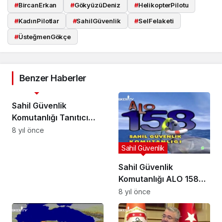
#
BircanErkan
#
GökyüzüDeniz
#
HelikopterPilotu
#
KadınPilotlar
#
SahilGüvenlik
#
SelFelaketi
#
ÜsteğmenGökçe
Benzer Haberler
Sahil Güvenlik
Sahil Güvenlik
Komutanlığı Tanıtıcı
Video 3
8 yıl önce
Sahil Güvenlik
Sahil Güvenlik
Komutanlığı ALO 158
Tanıtım Videosu
8 yıl önce