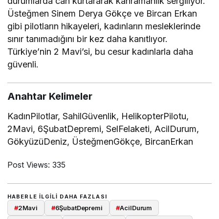
durumlarda can kurtararak kahramanlık sergiliyor.
Üsteğmen Sinem Derya Gökçe ve Bircan Erkan
gibi pilotların hikayeleri, kadınların mesleklerinde
sınır tanımadığını bir kez daha kanıtlıyor.
Türkiye’nin 2 Mavi’si, bu cesur kadınlarla daha
güvenli.
Anahtar Kelimeler
KadınPilotlar, SahilGüvenlik, HelikopterPilotu,
2Mavi, 6ŞubatDepremi, SelFelaketi, AcilDurum,
GökyüzüDeniz, ÜsteğmenGökçe, BircanErkan
Post Views:
335
HABERLE ILGILI DAHA FAZLASI
#
2Mavi
#
6ŞubatDepremi
#
AcilDurum