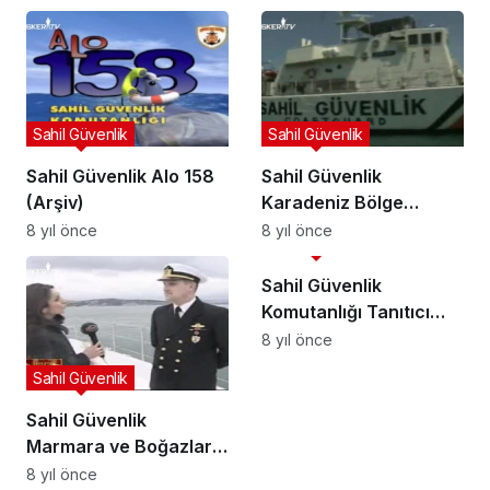
Sahil Güvenlik
Sahil Güvenlik
Sahil Güvenlik Alo 158
Sahil Güvenlik
(Arşiv)
Karadeniz Bölge
Komutanlığı (Arşiv)
8 yıl önce
8 yıl önce
Sahil Güvenlik
Sahil Güvenlik
Komutanlığı Tanıtıcı
Video 3
8 yıl önce
Sahil Güvenlik
Sahil Güvenlik
Marmara ve Boğazlar
Bölge Komutanlığı
8 yıl önce