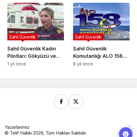
(Arşiv)
Sahil Güvenlik
Sahil Güvenlik
Sahil Güvenlik Kadın
Sahil Güvenlik
Pilotları: Gökyüzü ve
Komutanlığı ALO 158
Deniz Arasında
Tanıtım Videosu
1 yıl önce
8 yıl önce
Güvenlik Kalkanı
Yazarlarımız
© Telif Hakkı 2026, Tüm Hakları Saklıdır.