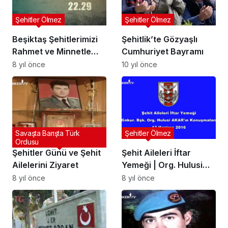
Şehitler Ölmez
Şehitler Ölmez
Beşiktaş Şehitlerimizi
Şehitlik’te Gözyaşlı
Rahmet ve Minnetle
Cumhuriyet Bayramı
Anıyoruz
8 yıl önce
10 yıl önce
Savaşta Barışta Türk
Şehitler Ölmez
Ordusu
Şehitler Günü ve Şehit
Şehit Aileleri İftar
Ailelerini Ziyaret
Yemeği | Org. Hulusi
Akar
8 yıl önce
8 yıl önce