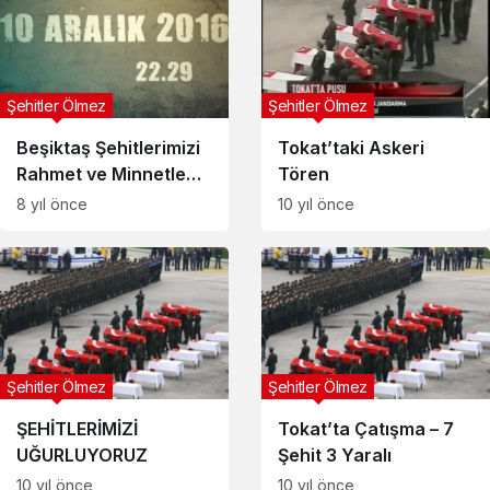
Şehitler Ölmez
Şehitler Ölmez
Beşiktaş Şehitlerimizi
Tokat’taki Askeri
Rahmet ve Minnetle
Tören
Anıyoruz
8 yıl önce
10 yıl önce
Şehitler Ölmez
Şehitler Ölmez
ŞEHİTLERİMİZİ
Tokat’ta Çatışma – 7
UĞURLUYORUZ
Şehit 3 Yaralı
10 yıl önce
10 yıl önce