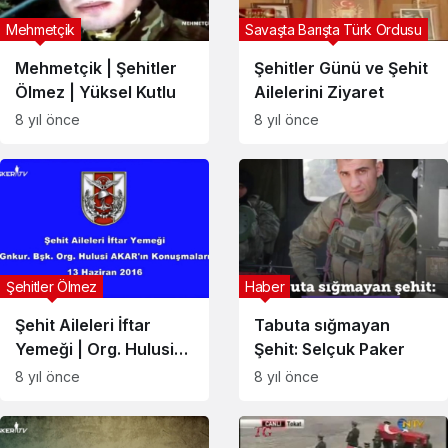
Mehmetçik
Savaşta Barışta Türk Ordusu
Mehmetçik | Şehitler
Şehitler Günü ve Şehit
Ölmez | Yüksel Kutlu
Ailelerini Ziyaret
8 yıl önce
8 yıl önce
Şehitler Ölmez
Haber
Şehit Aileleri İftar
Tabuta sığmayan
Yemeği | Org. Hulusi
Şehit: Selçuk Paker
Akar
8 yıl önce
8 yıl önce