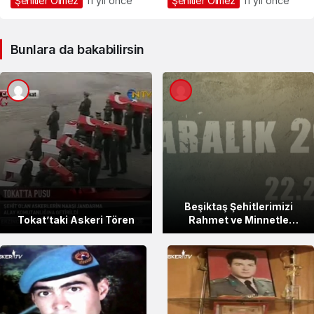
Şehitler Ölmez
11 yıl önce
Şehitler Ölmez
11 yıl önce
Bunlara da bakabilirsin
Beşiktaş Şehitlerimizi
Tokat’taki Askeri Tören
Rahmet ve Minnetle
Anıyoruz