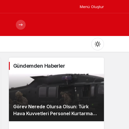
Menü Oluştur
Mod
değiştir
Gündemden Haberler
Gündüz Modu
Gündüz modunu seçin.
Görev Nerede Olursa Olsun: Türk
Gece Modu
Hava Kuvvetleri Personel Kurtarma
Gece modunu seçin.
Ekibi