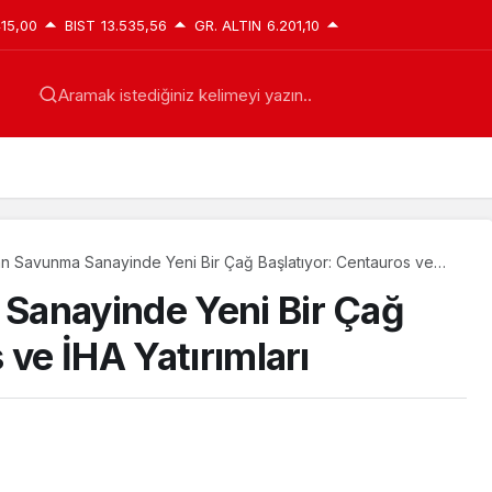
415,00
BIST
13.535,56
GR. ALTIN
6.201,10
Aramak istediğiniz kelimeyi yazın..
an Savunma Sanayinde Yeni Bir Çağ Başlatıyor: Centauros ve
mları
Sanayinde Yeni Bir Çağ
 ve İHA Yatırımları