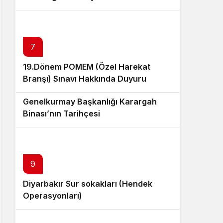
7
19.Dönem POMEM (Özel Harekat
Branşı) Sınavı Hakkında Duyuru
8
Genelkurmay Başkanlığı Karargah
Binası’nın Tarihçesi
9
Diyarbakır Sur sokakları (Hendek
Operasyonları)