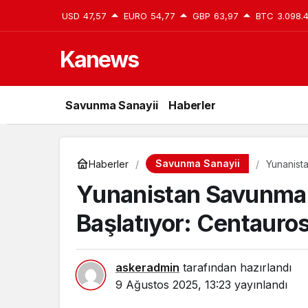
USD
47,57
EURO
54,77
GBP
63,97
BTC
3.098.
Kanews
Savunma Sanayii
Haberler
Savunma Sanayii
Haberler
Yunanist
İHA Yatırı
Yunanistan Savunma 
Başlatıyor: Centauros
askeradmin
tarafından hazırlandı
9 Ağustos 2025, 13:23
yayınlandı