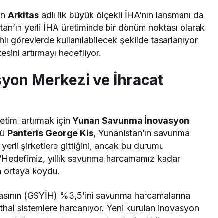
len
Arkitas
adlı ilk büyük ölçekli İHA’nın lansmanı da
an’ın yerli İHA üretiminde bir dönüm noktası olarak
lı görevlerde kullanılabilecek şekilde tasarlanıyor
ini artırmayı hedefliyor.
on Merkezi ve İhracat
etimi artırmak için
Yunan Savunma İnovasyon
rü
Panteris George Kis
, Yunanistan’ın savunma
yerli şirketlere gittiğini, ancak bu durumu
Kis, “Hedefimiz, yıllık savunma harcamamız kadar
n ortaya koydu.
ılasının (GSYİH) %3,5’ini savunma harcamalarına
thal sistemlere harcanıyor. Yeni kurulan inovasyon