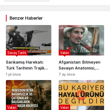
Benzer Haberler
Savaş Tarihi
Vatan
Sarıkamış Harekatı:
Afganistan: Bitmeyen
Türk Tarihinin Trajik
Savaşın Anatomisi,
Yenilgisi ve
Taliban Gerçeği ve
1 yıl önce
7 ay önce
Kahramanları
Türkiye’nin Sessiz
Gücü
Vatan
Vatan