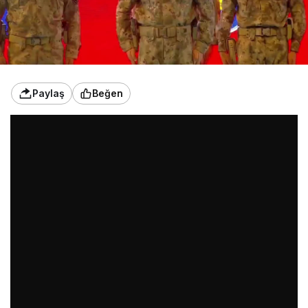
Paylaş
Beğen