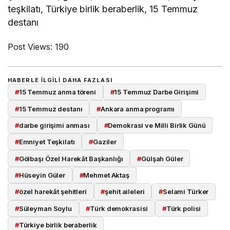
teşkilatı, Türkiye birlik beraberlik, 15 Temmuz
destanı
Post Views:
190
HABERLE ILGILI DAHA FAZLASI
#
15 Temmuz anma töreni
#
15 Temmuz Darbe Girişimi
#
15 Temmuz destanı
#
Ankara anma programı
#
darbe girişimi anması
#
Demokrasi ve Milli Birlik Günü
#
Emniyet Teşkilatı
#
Gaziler
#
Gölbaşı Özel Harekât Başkanlığı
#
Gülşah Güler
#
Hüseyin Güler
#
Mehmet Aktaş
#
özel harekât şehitleri
#
şehit aileleri
#
Selami Türker
#
Süleyman Soylu
#
Türk demokrasisi
#
Türk polisi
#
Türkiye birlik beraberlik