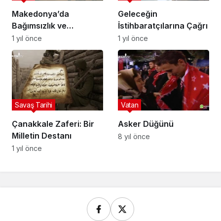
Makedonya’da
Geleceğin
Bağımsızlık ve
İstihbaratçılarına Çağrı
Çatışmalar: Balkanların
1 yıl önce
1 yıl önce
Karmaşık Hikâyesi
Savaş Tarihi
Vatan
Çanakkale Zaferi: Bir
Asker Düğünü
Milletin Destanı
8 yıl önce
1 yıl önce