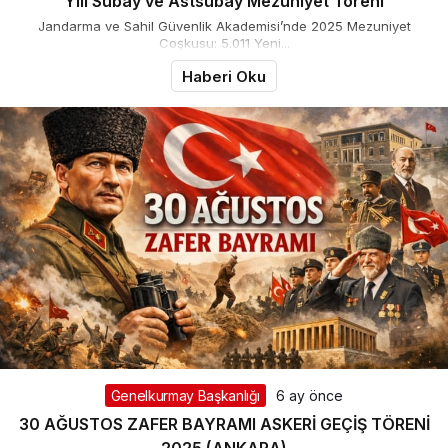
Yılı Subay ve Astsubay Mezuniyet Töreni
Jandarma ve Sahil Güvenlik Akademisi’nde 2025 Mezuniyet
Coşkusu: 5.011 Yeni...
Haberi Oku
Genelkurmay Başkanlığı
6 ay önce
30 AĞUSTOS ZAFER BAYRAMI ASKERİ GEÇİŞ TÖRENİ