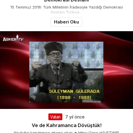
15 Temmuz 2016: Türk Milletinin İradesiyle Yazdığı Demokrasi
Destanı Türkiye...
Haberi Oku
Vatan
7 yıl önce
Ve de Kahramanca Dövüştük!
Youtube kanalımıza abone olun: ►https://goo.gl/USTWfS