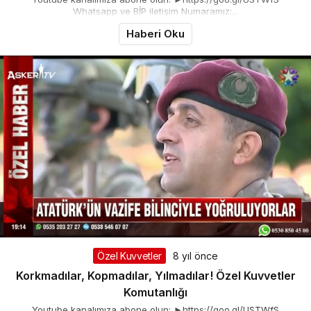
Whatsapp ve BİP iletişim Numaramız:...
Haberi Oku
Özel Kuvvetler
8 yıl önce
Korkmadılar, Kopmadılar, Yılmadılar! Özel Kuvvetler
Komutanlığı
Youtube kanalımıza abone olun: ►https://goo.gl/USTWfS