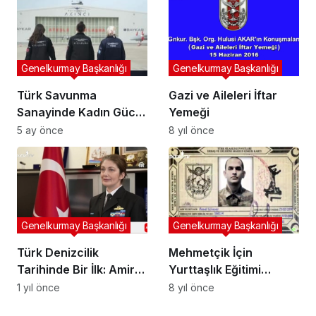
Genelkurmay Başkanlığı
Genelkurmay Başkanlığı
Türk Savunma
Gazi ve Aileleri İftar
Sanayinde Kadın Gücü:
Yemeği
Baykar’da Tarih Yazan
5 ay önce
8 yıl önce
Mühendisler ve
Kızılelma Projesinin
Kahramanları
Genelkurmay Başkanlığı
Genelkurmay Başkanlığı
Türk Denizcilik
Mehmetçik İçin
Tarihinde Bir İlk: Amiral
Yurttaşlık Eğitimi
Gökçen Fırat’ın
(MİYE) Genel Proje
1 yıl önce
8 yıl önce
Hikayesi
Tanıtımı