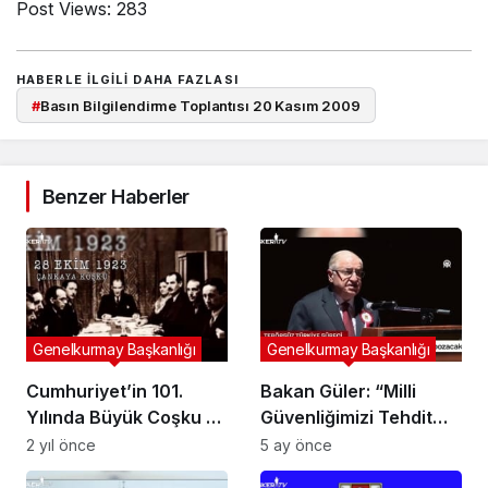
Post Views:
283
HABERLE ILGILI DAHA FAZLASI
#
Basın Bilgilendirme Toplantısı 20 Kasım 2009
Benzer Haberler
Genelkurmay Başkanlığı
Genelkurmay Başkanlığı
Cumhuriyet’in 101.
Bakan Güler: “Milli
Yılında Büyük Coşku ve
Güvenliğimizi Tehdit
Gurur: Türkiye’nin
Eden Her Gelişmeye
2 yıl önce
5 ay önce
Bağımsızlık Destanı
Karşı Hazırız”