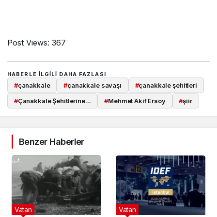
Post Views:
367
HABERLE ILGILI DAHA FAZLASI
#
çanakkale
#
çanakkale savaşı
#
çanakkale şehitleri
#
Çanakkale Şehitlerine...
#
Mehmet Akif Ersoy
#
şiir
Benzer Haberler
Vatan
Vatan