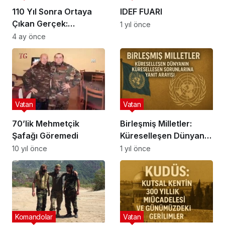
110 Yıl Sonra Ortaya
IDEF FUARI
Çıkan Gerçek:
1 yıl önce
Çanakkale’nin Kayıp
4 ay önce
Şehitleri Tek Tek
Kayıtlara Giriyor
Vatan
Vatan
70’lik Mehmetçik
Birleşmiş Milletler:
Şafağı Göremedi
Küreselleşen Dünyanın
Küreselleşen
10 yıl önce
1 yıl önce
Sorunlarına Yanıt
Arayışı
Komandolar
Vatan