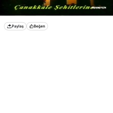
Paylaş
Beğen