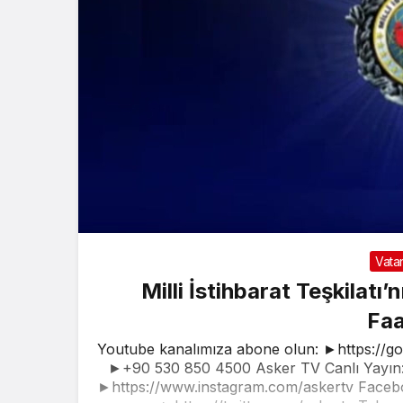
Vata
Milli İstihbarat Teşkilatı’
Faa
Youtube kanalımıza abone olun: ►https://g
►+90 530 850 4500 Asker TV Canlı Yayın: 
►https://www.instagram.com/askertv Faceb