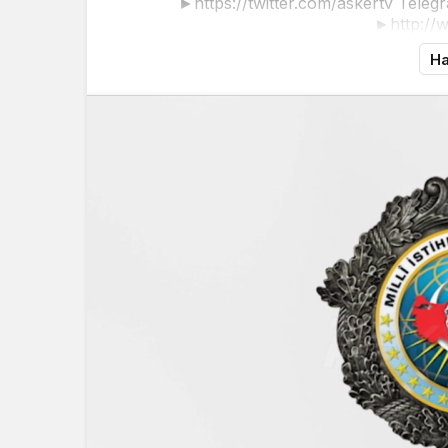
►https://twitter.com/askertv Telegr
►http://
Ha