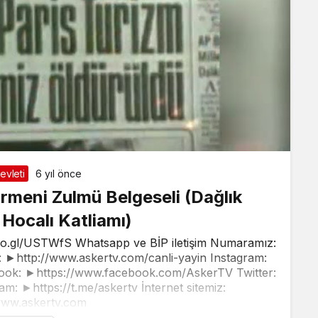
evleti
6 yıl önce
meni Zulmü Belgeseli (Dağlık
Hocalı Katliamı)
oo.gl/USTWfS Whatsapp ve BİP iletişim Numaramız:
►http://www.askertv.com/canli-yayin Instagram:
ook: ►https://www.facebook.com/AskerTV Twitter:
am: ►https://t.me/askertv İnternet sitemiz:
www.askertv.com