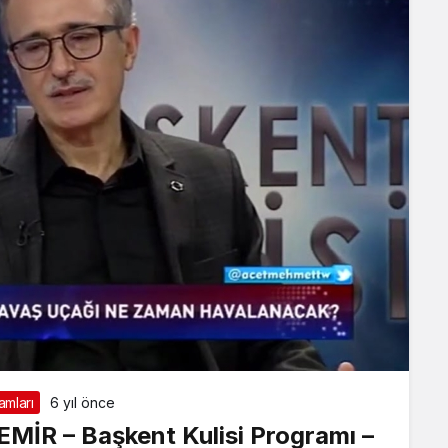
mları
6 yıl önce
MİR – Başkent Kulisi Programı –