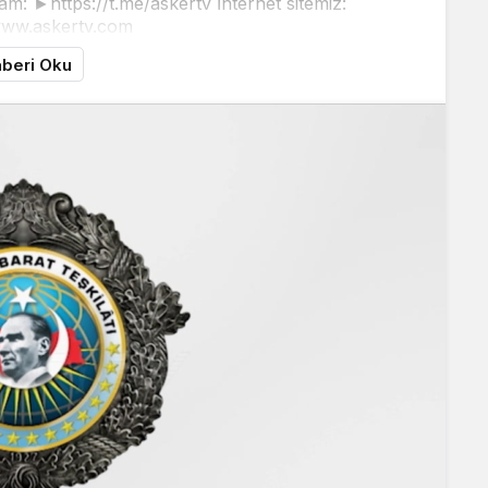
am: ►https://t.me/askertv İnternet sitemiz:
www.askertv.com
beri Oku