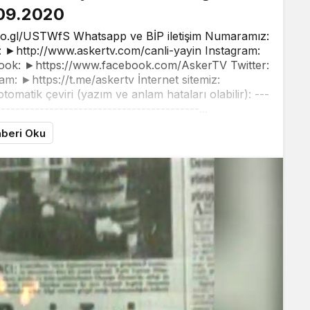
09.2020
oo.gl/USTWfS Whatsapp ve BİP iletişim Numaramız:
►http://www.askertv.com/canli-yayin Instagram:
ook: ►https://www.facebook.com/AskerTV Twitter:
am: ►https://t.me/askertv İnternet sitemiz:
matik çeviri (yazım ve anlam hataları olabilir): ---
-----------------------------------------...
beri Oku