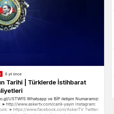
n
6 yıl önce
nın Tarihi | Türklerde İstihbarat
liyetleri
oo.gl/USTWfS Whatsapp ve BİP iletişim Numaramız:
►http://www.askertv.com/canli-yayin Instagram:
ook: ►https://www.facebook.com/AskerTV Twitter: