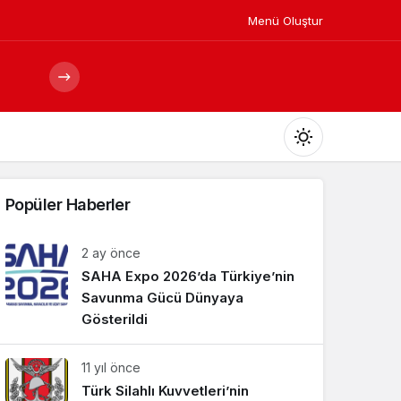
Menü Oluştur
Mod
değiştir
Popüler Haberler
2 ay önce
SAHA Expo 2026’da Türkiye’nin
Gündüz Modu
Gündüz modunu seçin.
Savunma Gücü Dünyaya
Gösterildi
Gece Modu
11 yıl önce
Gece modunu seçin.
Türk Silahlı Kuvvetleri’nin