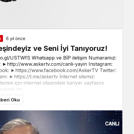
n
6 yıl önce
 Peşindeyiz ve Seni İyi Tanıyoruz!
oo.gl/USTWfS Whatsapp ve BİP iletişim Numaramız:
►http://www.askertv.com/canli-yayin Instagram:
ook: ►https://www.facebook.com/AskerTV Twitter:
am: ►https://t.me/askertv İnternet sitemiz:
ini için internet sitesindeki kariyer sayfasını
eyerek bir...
beri Oku