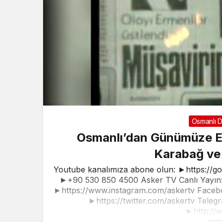
Osmanlı D
Osmanlı’dan Günümüze Er
Karabağ ve 
Youtube kanalımıza abone olun: ►https://g
►+90 530 850 4500 Asker TV Canlı Yayın: 
►https://www.instagram.com/askertv Faceb
►https://twitter.com/askertv Telegr
►http://