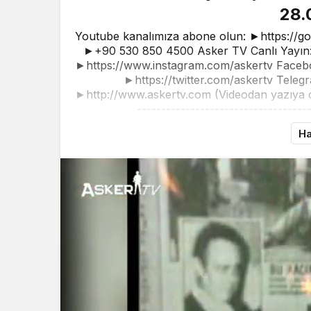
28.
Youtube kanalımıza abone olun: ►https://g
►+90 530 850 4500 Asker TV Canlı Yayın: 
►https://www.instagram.com/askertv Faceb
►https://twitter.com/askertv Telegr
►http://www.askertv.com (Videodan yazıya oto
------------------------------------
Ha