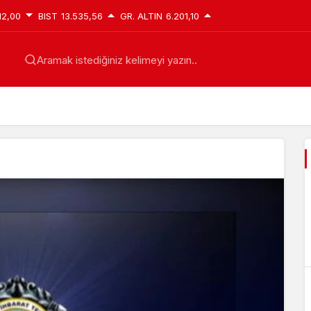
12,00
BIST
13.535,56
GR. ALTIN
6.201,10
Aramak istediğiniz kelimeyi yazın..