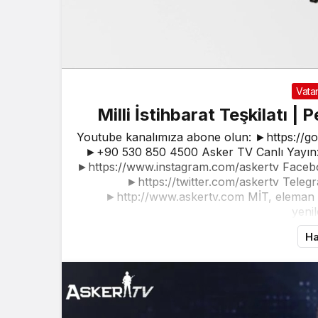
Vata
Milli İstihbarat Teşkilatı |
Youtube kanalımıza abone olun: ►https://g
►+90 530 850 4500 Asker TV Canlı Yayın: 
►https://www.instagram.com/askertv Faceb
►https://twitter.com/askertv Telegr
►http://www.askertv.com MİT, eleman tem
yenil
Ha