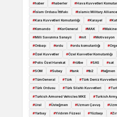
#
haber
#
haberler
#
Hava Kuvvetleri Komutan
#
İslam Ordusu İttifakı
#
Islamic Military Allianc
#
Kara Kuvvetleri Komutanlığı
#
Karayel
#
Kat
#
Komando
#
KorGeneral
#
MAK
#
Makine 
#
Milli Savunma Sanayii
#
mit
#
Motivasyon
#
Onbaşı
#
ordu
#
ordu komutanlığı
#
Org
#
Özel Kuvvetler
#
Özel Kuvvetler Komutanlığı
#
Polis Özel Harekat
#
rütbe
#
SAS
#
sat
#
SOM
#
Subay
#
tank
#
tb2
#
teğmen
#
TümGeneral
#
Türk
#
Türk Deniz Kuvvetler
#
Türk Ordusu
#
Türk Silahlı Kuvvetleri
#
Tur
#
Turkish Armored Vehicles MKE
#
Turkish Arm
#
Ural
#
Üsteğmen
#
Uzman Çavuş
#
Uzm
#
Yarbay
#
Yıldırım Füzesi
#
Yüzbaşı
#
Zır