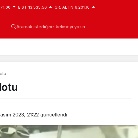
871,00
BIST
13.535,56
GR. ALTIN
6.201,10
Aramak istediğiniz kelimeyi yazın..
lotu
lotu
asım 2023, 21:22
güncellendi