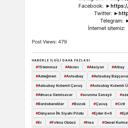
Facebook: ►
https:
Twitter: ►
htt
Telegram: 
İnternet sitemiz:
Post Views:
479
HABERLE ILGILI DAHA FAZLASI
#
15 temmuz
#
Akıncı
#
Aksiyon
#
Albay
#
Asteğmen
#
Astsubay
#
Astsubay Başçavu
#
Astsubay Kıdemli Çavuş
#
Astsubay Kıdemli Ü
#
Atmaca Gemisavar
#
avunma Sanayii
#
az
#
Bordobereliler
#
Bozok
#
Çavuş
#
Cirit
#
Dünyanın İlk Siyahi Pilotu
#
Ejder 6×6
#
Ejd
#
Er
#
Fırtına Obüsü
#
fnss
#
Genel Kurma