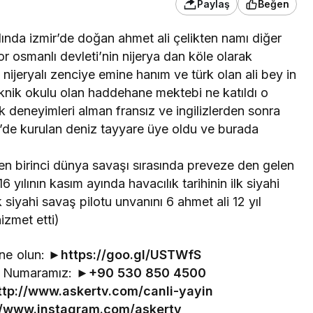
Paylaş
Beğen
lında izmir’de doğan ahmet ali çelikten namı diğer
or osmanlı devleti’nin nijerya dan köle olarak
 nijeryalı zenciye emine hanım ve türk olan ali bey in
knik okulu olan haddehane mektebi ne katıldı o
deneyimleri alman fransız ve ingilizlerden sonra
’de kurulan deniz tayyare üye oldu ve burada
birinci dünya savaşı sırasında preveze den gelen
 yılının kasım ayında havacılık tarihinin ilk siyahi
 siyahi savaş pilotu unvanını 6 ahmet ali 12 yıl
izmet etti)
ne olun: ►
https://goo.gl/USTWfS
im Numaramız: ►
+90 530 850 4500
ttp://www.askertv.com/canli-yayin
//www.instagram.com/askertv