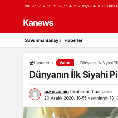
USD
47,57
EURO
54,77
GBP
63,97
BTC
3.062.
Kanews
Savunma Sanayii
Haberler
Vatan
Haberler
Dünyanın İlk Siyahi Pi
Dünyanın İlk Siyahi Pi
askeradmin
tarafından hazırlandı
29 Aralık 2020, 18:55
yayınlandı
18 K