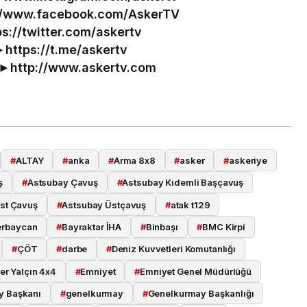
//www.facebook.com/AskerTV
ps://twitter.com/askertv
►
https://t.me/askertv
 ►
http://www.askertv.com
#
ALTAY
#
anka
#
Arma 8x8
#
asker
#
askeriye
ş
#
Astsubay Çavuş
#
Astsubay Kıdemli Başçavuş
st Çavuş
#
Astsubay Üstçavuş
#
atak t129
erbaycan
#
Bayraktar İHA
#
Binbaşı
#
BMC Kirpi
#
ÇÖT
#
darbe
#
Deniz Kuvvetleri Komutanlığı
er Yalçın 4x4
#
Emniyet
#
Emniyet Genel Müdürlüğü
y Başkanı
#
genelkurmay
#
Genelkurmay Başkanlığı