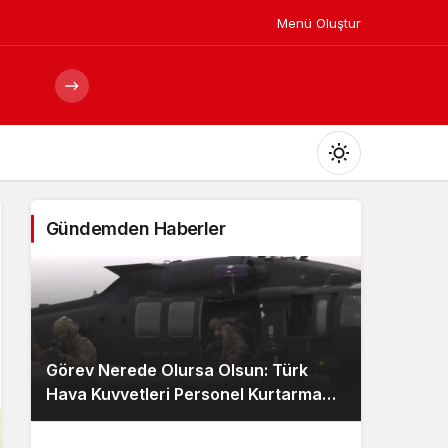
Menü Oluştur
Mod
değiştir
Gündemden Haberler
Gündüz Modu
Gündüz modunu seçin.
Görev Nerede Olursa Olsun: Türk
Gece Modu
Hava Kuvvetleri Personel Kurtarma
Gece modunu seçin.
Ekibi