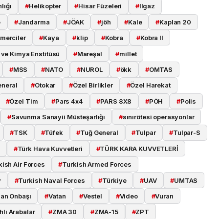
lığı
#
Helikopter
#
Hisar Füzeleri
#
Ilgaz
e
#
Jandarma
#
JÖAK
#
jöh
#
Kale
#
Kaplan 20
merciler
#
Kaya
#
klip
#
Kobra
#
Kobra II
ve Kimya Enstitüsü
#
Mareşal
#
millet
#
MSS
#
NATO
#
NUROL
#
ökk
#
OMTAS
eneral
#
Otokar
#
Özel Birlikler
#
Özel Harekat
#
Özel Tim
#
Pars 4x4
#
PARS 8X8
#
PÖH
#
Polis
#
Savunma Sanayii Müsteşarlığı
#
sınırötesi operasyonlar
#
TSK
#
Tüfek
#
Tuğ General
#
Tulpar
#
Tulpar-S
i
#
Türk Hava Kuvvetleri
#
TÜRK KARA KUVVETLERİ
kish Air Forces
#
Turkish Armed Forces
y
#
Turkish Naval Forces
#
Türkiye
#
UAV
#
UMTAS
an Onbaşı
#
Vatan
#
Vestel
#
Video
#
Vuran
hlı Arabalar
#
ZMA 30
#
ZMA-15
#
ZPT