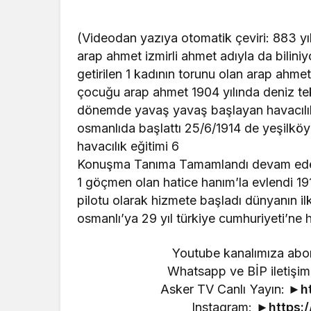
(Videodan yazıya otomatik çeviri: 883 yı
arap ahmet izmirli ahmet adıyla da biliniy
getirilen 1 kadının torunu olan arap ahmet
çocuğu arap ahmet 1904 yılında deniz te
dönemde yavaş yavaş başlayan havacılık 
osmanlıda başlattı 25/6/1914 de yeşilköy
havacılık eğitimi 6
Konuşma Tanıma Tamamlandı devam eden 
1 göçmen olan hatice hanım’la evlendi 1916
pilotu olarak hizmete başladı dünyanın ilk
osmanlı’ya 29 yıl türkiye cumhuriyeti’ne h
Youtube kanalımıza abo
Whatsapp ve BİP iletiş
Asker TV Canlı Yayın: ►
h
Instagram: ►
https: