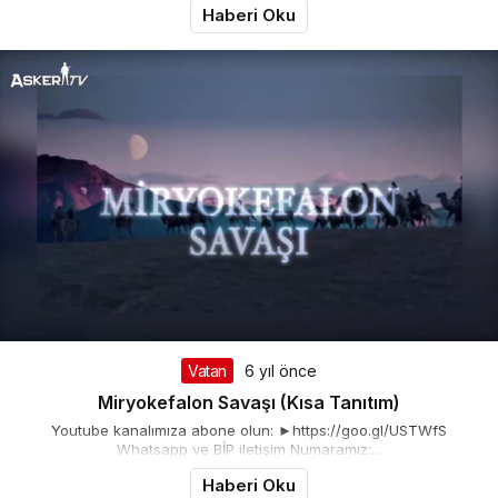
Haberi Oku
Vatan
6 yıl önce
Miryokefalon Savaşı (Kısa Tanıtım)
Youtube kanalımıza abone olun: ►https://goo.gl/USTWfS
Whatsapp ve BİP iletişim Numaramız:...
Haberi Oku