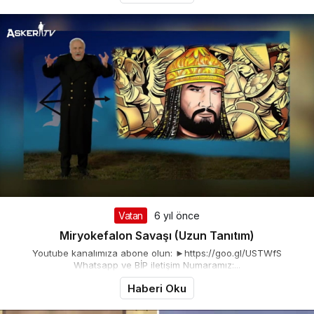
Vatan
6 yıl önce
Miryokefalon Savaşı (Uzun Tanıtım)
Youtube kanalımıza abone olun: ►https://goo.gl/USTWfS
Whatsapp ve BİP iletişim Numaramız:...
Haberi Oku