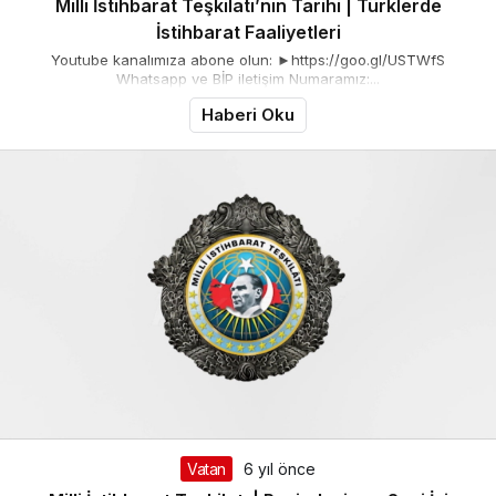
Milli İstihbarat Teşkilatı’nın Tarihi | Türklerde
İstihbarat Faaliyetleri
Youtube kanalımıza abone olun: ►https://goo.gl/USTWfS
Whatsapp ve BİP iletişim Numaramız:...
Haberi Oku
Vatan
6 yıl önce