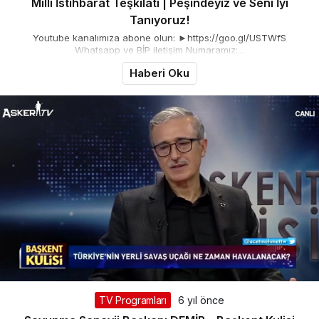
Milli İstihbarat Teşkilatı | Peşindeyiz ve Seni İyi
Tanıyoruz!
Youtube kanalımıza abone olun: ►https://goo.gl/USTWfS
Whatsapp ve BİP iletişim Numaramız:...
Haberi Oku
TV Programları
6 yıl önce