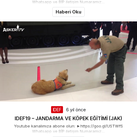
Whatsapp ve BİP iletişim Numaramız:...
Haberi Oku
IDEF
6 yıl önce
IDEF19 – JANDARMA VE KÖPEK EĞİTİMİ (JAK)
Youtube kanalımıza abone olun: ►https://goo.gl/USTWfS
Whatsapp ve BİP iletişim Numaramız:...