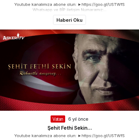
Youtube kanalımıza abone olun: ►https://goo.gl/USTWfS
Whatsapp ve BİP iletişim Numaramız:...
Haberi Oku
Vatan
6 yıl önce
Şehit Fethi Sekin…
Youtube kanalımıza abone olun: ►https://goo.gl/USTWfS