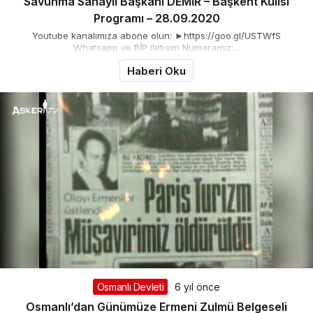
Savunma Sanayii Başkanı DEMİR – Başkent Kulisi
Programı – 28.09.2020
Youtube kanalımıza abone olun: ►https://goo.gl/USTWfS
Whatsapp ve BİP iletişim Numaramız:...
Haberi Oku
Osmanlı Devleti
6 yıl önce
Osmanlı’dan Günümüze Ermeni Zulmü Belgeseli