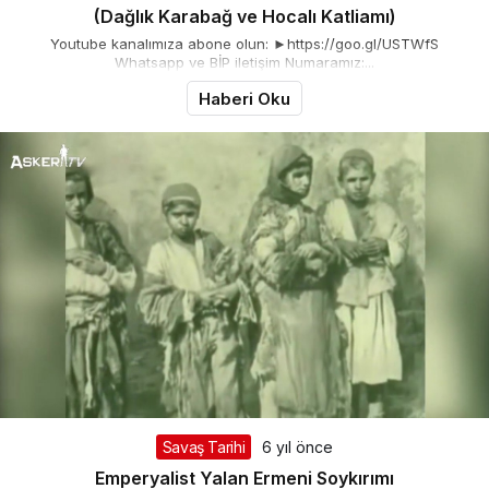
(Dağlık Karabağ ve Hocalı Katliamı)
Youtube kanalımıza abone olun: ►https://goo.gl/USTWfS
Whatsapp ve BİP iletişim Numaramız:...
Haberi Oku
Savaş Tarihi
6 yıl önce
Emperyalist Yalan Ermeni Soykırımı