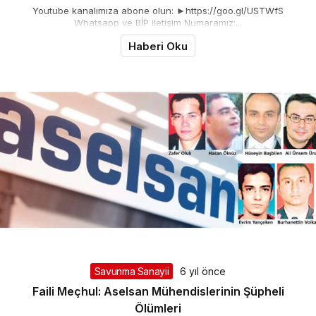
Youtube kanalımıza abone olun: ►https://goo.gl/USTWfS
Whatsapp ve BİP iletişim Numaramız:...
Haberi Oku
Savunma Sanayii
6 yıl önce
Faili Meçhul: Aselsan Mühendislerinin Şüpheli
Ölümleri