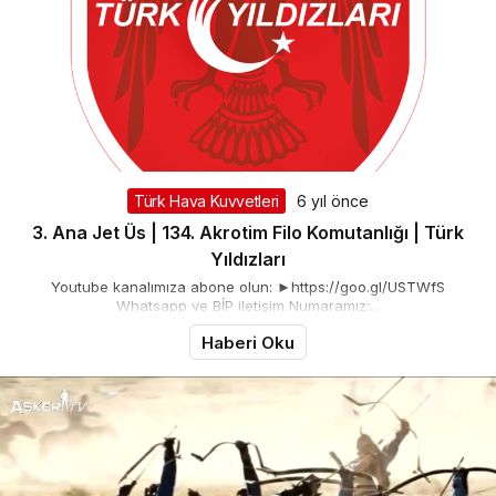
Türk Hava Kuvvetleri
6 yıl önce
3. Ana Jet Üs | 134. Akrotim Filo Komutanlığı | Türk
Yıldızları
Youtube kanalımıza abone olun: ►https://goo.gl/USTWfS
Whatsapp ve BİP iletişim Numaramız:...
Haberi Oku