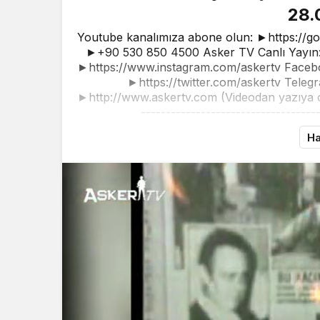
28.
Youtube kanalımıza abone olun: ►https://g
►+90 530 850 4500 Asker TV Canlı Yayın: 
►https://www.instagram.com/askertv Faceb
►https://twitter.com/askertv Telegr
►http://www.askertv.com (Videodan yazıya oto
------------------------------------
Ha