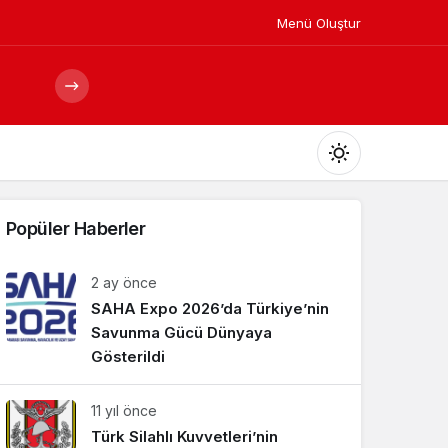
Menü Oluştur
Mod
değiştir
Popüler Haberler
2 ay önce
SAHA Expo 2026’da Türkiye’nin
Gündüz Modu
Gündüz modunu seçin.
Savunma Gücü Dünyaya
Gösterildi
Gece Modu
11 yıl önce
Gece modunu seçin.
Türk Silahlı Kuvvetleri’nin