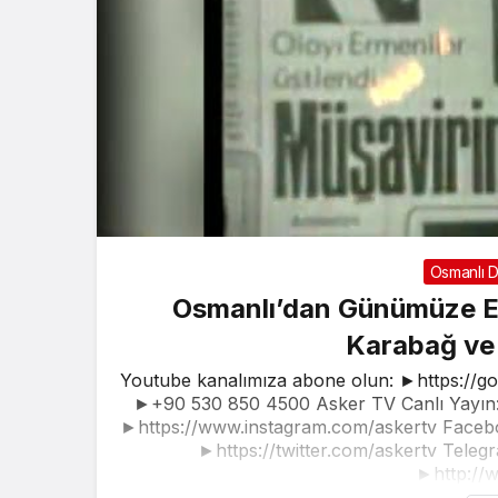
Osmanlı D
Osmanlı’dan Günümüze Er
Karabağ ve 
Youtube kanalımıza abone olun: ►https://g
►+90 530 850 4500 Asker TV Canlı Yayın: 
►https://www.instagram.com/askertv Faceb
►https://twitter.com/askertv Telegr
►http://