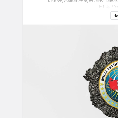
►https://twitter.com/askertv Telegr
►http://
Ha