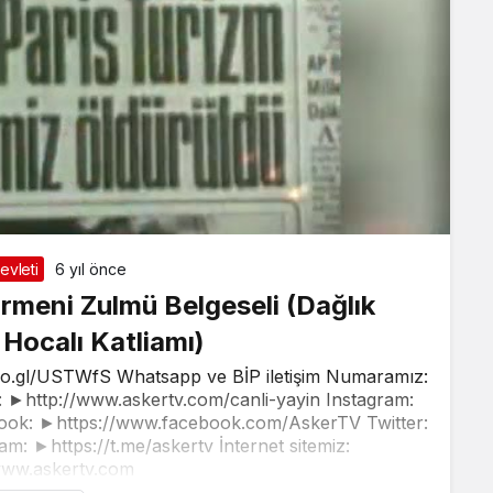
evleti
6 yıl önce
meni Zulmü Belgeseli (Dağlık
Hocalı Katliamı)
oo.gl/USTWfS Whatsapp ve BİP iletişim Numaramız:
►http://www.askertv.com/canli-yayin Instagram:
ook: ►https://www.facebook.com/AskerTV Twitter:
am: ►https://t.me/askertv İnternet sitemiz:
www.askertv.com