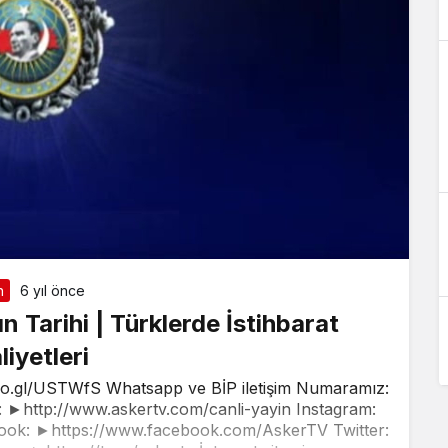
n
6 yıl önce
nın Tarihi | Türklerde İstihbarat
liyetleri
oo.gl/USTWfS Whatsapp ve BİP iletişim Numaramız:
►http://www.askertv.com/canli-yayin Instagram:
ook: ►https://www.facebook.com/AskerTV Twitter: