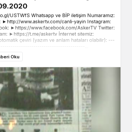
09.2020
oo.gl/USTWfS Whatsapp ve BİP iletişim Numaramız:
►http://www.askertv.com/canli-yayin Instagram:
ook: ►https://www.facebook.com/AskerTV Twitter:
am: ►https://t.me/askertv İnternet sitemiz:
matik çeviri (yazım ve anlam hataları olabilir): ---
-----------------------------------------...
beri Oku