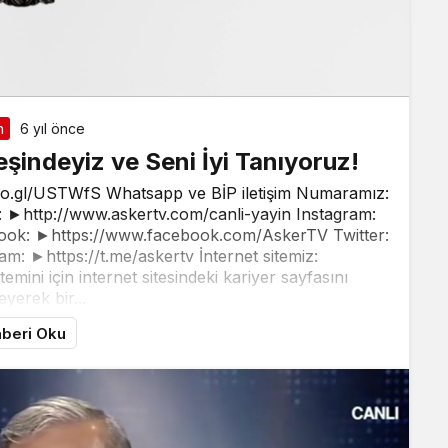
n
6 yıl önce
 Peşindeyiz ve Seni İyi Tanıyoruz!
oo.gl/USTWfS Whatsapp ve BİP iletişim Numaramız:
►http://www.askertv.com/canli-yayin Instagram:
ook: ►https://www.facebook.com/AskerTV Twitter:
am: ►https://t.me/askertv İnternet sitemiz:
ini için internet sitesindeki kariyer sayfasını
eyerek bir...
beri Oku