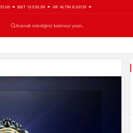
951,00
BIST
13.535,56
GR. ALTIN
6.201,10
Aramak istediğiniz kelimeyi yazın..