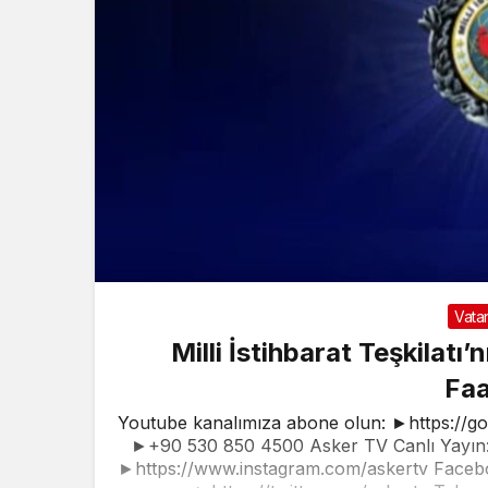
Vata
Milli İstihbarat Teşkilatı’
Faa
Youtube kanalımıza abone olun: ►https://g
►+90 530 850 4500 Asker TV Canlı Yayın: 
►https://www.instagram.com/askertv Faceb