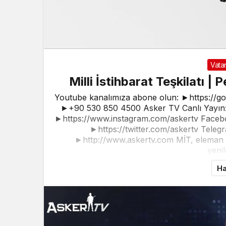
Vata
Milli İstihbarat Teşkilatı |
Youtube kanalımıza abone olun: ►https://g
►+90 530 850 4500 Asker TV Canlı Yayın: 
►https://www.instagram.com/askertv Faceb
►https://twitter.com/askertv Telegr
►http://www.askertv.com MİT, eleman tem
yenil
Ha