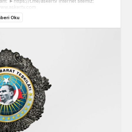
am: ►https://t.me/askertv İnternet sitemiz:
www.askertv.com
beri Oku