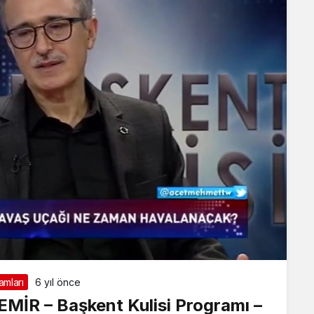
mları
6 yıl önce
MİR – Başkent Kulisi Programı –