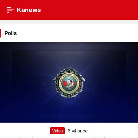
Kanews
Polis
Haberleri
Polis
Vatan
6 yıl önce