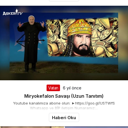
Vatan
6 yıl önce
Miryokefalon Savaşı (Uzun Tanıtım)
Youtube kanalımıza abone olun: ►https://goo.gl/USTWfS
Whatsapp ve BİP iletişim Numaramız:...
Haberi Oku