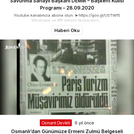
Savunma Sanayii Başkanı DEMİR – Başkent Kulisi
Programı – 28.09.2020
Youtube kanalımıza abone olun: ►https://goo.gl/USTWfS
Whatsapp ve BİP iletişim Numaramız:...
Haberi Oku
Osmanlı Devleti
6 yıl önce
Osmanlı’dan Günümüze Ermeni Zulmü Belgeseli