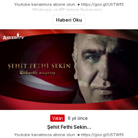
Youtube kanalımıza abone olun: ►https://goo.gl/USTWfS
Whatsapp ve BİP iletişim Numaramız:...
Haberi Oku
Vatan
6 yıl önce
Şehit Fethi Sekin…
Youtube kanalımıza abone olun: ►https://goo.gl/USTWfS