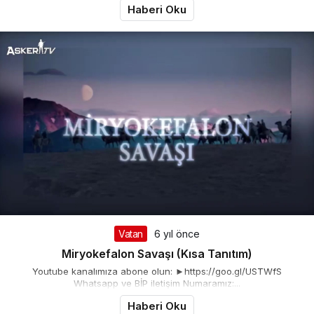
Haberi Oku
Vatan
6 yıl önce
Miryokefalon Savaşı (Kısa Tanıtım)
Youtube kanalımıza abone olun: ►https://goo.gl/USTWfS
Whatsapp ve BİP iletişim Numaramız:...
Haberi Oku