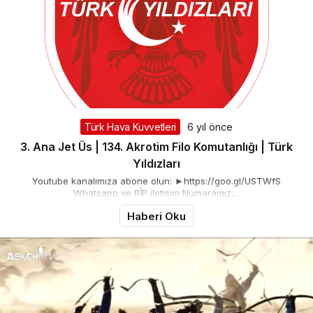
Türk Hava Kuvvetleri
6 yıl önce
3. Ana Jet Üs | 134. Akrotim Filo Komutanlığı | Türk
Yıldızları
Youtube kanalımıza abone olun: ►https://goo.gl/USTWfS
Whatsapp ve BİP iletişim Numaramız:...
Haberi Oku