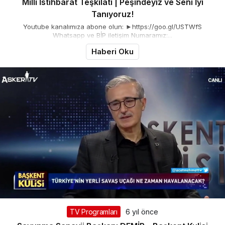
Milli İstihbarat Teşkilatı | Peşindeyiz ve Seni İyi
Tanıyoruz!
Youtube kanalımıza abone olun: ►https://goo.gl/USTWfS
Whatsapp ve BİP iletişim Numaramız:...
Haberi Oku
TV Programları
6 yıl önce