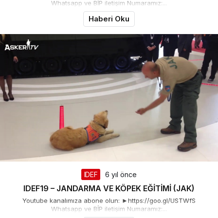
Whatsapp ve BİP iletişim Numaramız:...
Haberi Oku
IDEF
6 yıl önce
IDEF19 – JANDARMA VE KÖPEK EĞİTİMİ (JAK)
Youtube kanalımıza abone olun: ►https://goo.gl/USTWfS
Whatsapp ve BİP iletişim Numaramız:...