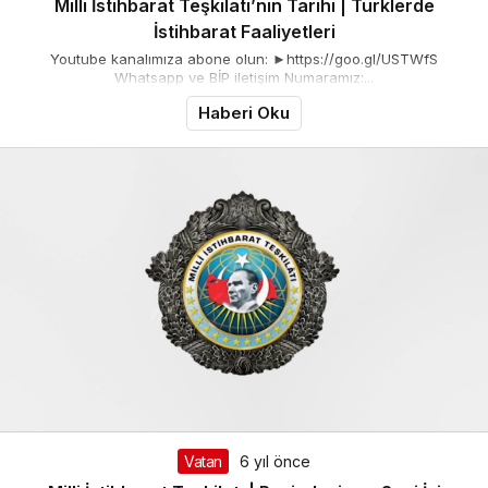
Milli İstihbarat Teşkilatı’nın Tarihi | Türklerde
İstihbarat Faaliyetleri
Youtube kanalımıza abone olun: ►https://goo.gl/USTWfS
Whatsapp ve BİP iletişim Numaramız:...
Haberi Oku
Vatan
6 yıl önce