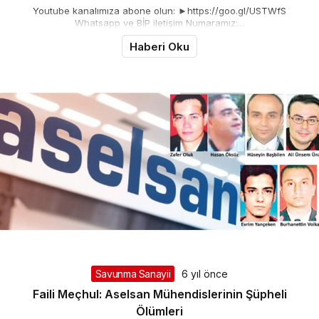
Youtube kanalımıza abone olun: ►https://goo.gl/USTWfS
Whatsapp ve BİP iletişim Numaramız:...
Haberi Oku
Savunma Sanayii
6 yıl önce
Faili Meçhul: Aselsan Mühendislerinin Şüpheli
Ölümleri