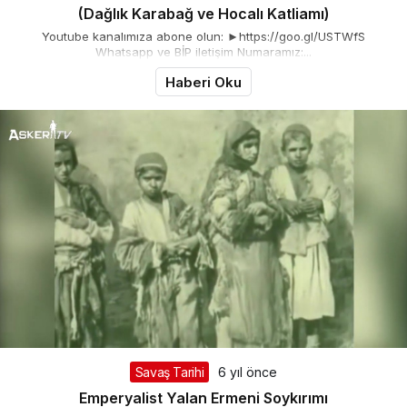
(Dağlık Karabağ ve Hocalı Katliamı)
Youtube kanalımıza abone olun: ►https://goo.gl/USTWfS
Whatsapp ve BİP iletişim Numaramız:...
Haberi Oku
Savaş Tarihi
6 yıl önce
Emperyalist Yalan Ermeni Soykırımı