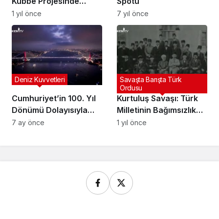
Kubbe Projesinde
Spotu
Kadın Mühendislerin
1 yıl önce
7 yıl önce
Rolü: Türkiye’nin
Güvenlik Şemsiyesi
Deniz Kuvvetleri
Savaşta Barışta Türk
Ordusu
Cumhuriyet’in 100. Yıl
Kurtuluş Savaşı: Türk
Dönümü Dolayısıyla
Milletinin Bağımsızlık
Türk Donanmasının
Destanı | Zafere Doğru
7 ay önce
1 yıl önce
Tarihinin En Büyük
| 30 Ağustos
Resmi Geçidi