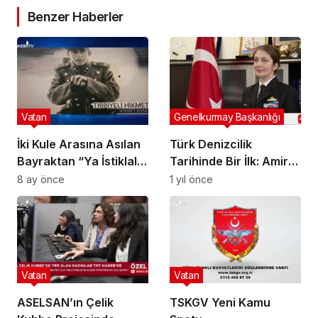
Benzer Haberler
Vatan
Genelkurmay Başkanlığı
İki Kule Arasına Asılan
Türk Denizcilik
Bayraktan “Ya İstiklal
Tarihinde Bir İlk: Amiral
Ya Ölüm” Parolasına:
Gökçen Fırat’ın
8 ay önce
1 yıl önce
Tıbbiyeli Hikmet ve Milli
Hikayesi
Mücadele Ruhu
Vatan
Vatan
ASELSAN’ın Çelik
TSKGV Yeni Kamu