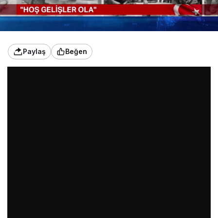
Paylaş
Beğen