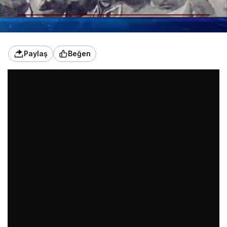
Paylaş
Beğen