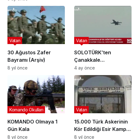
Vatan
Vatan
30 Ağustos Zafer
SOLOTÜRK’ten
Bayramı (Arşiv)
Çanakkale
Semalarında Nefes
8 yıl önce
4 ay önce
Kesen Gösteri: 18 Mart
Coşkusu Gökyüzüne
Taşındı
Komando Okulları
Vatan
KOMANDO Olmaya 1
15.000 Türk Askerinin
Gün Kala
Kör Edildiği Esir Kampı
Seydibeşir
8 yıl önce
8 yıl önce