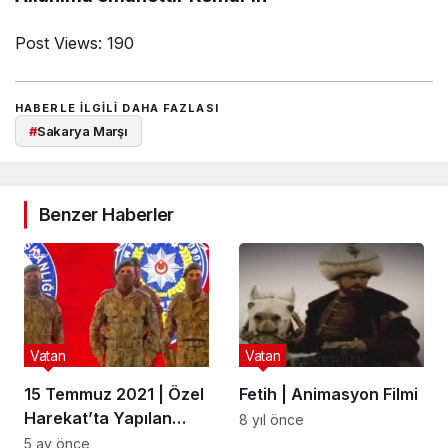
Post Views:
190
HABERLE ILGILI DAHA FAZLASI
#
Sakarya Marşı
Benzer Haberler
Vatan
Vatan
15 Temmuz 2021 | Özel
Fetih | Animasyon Filmi
Harekat’ta Yapılan
8 yıl önce
Tören
5 ay önce