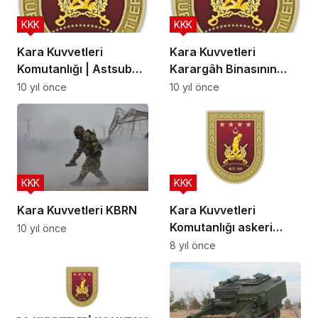
KKK
KKK
Kara Kuvvetleri
Kara Kuvvetleri
Komutanlığı | Astsubay
Karargâh Binasının
Temini
Tarihçesi
10 yıl önce
10 yıl önce
KKK
KKK
Kara Kuvvetleri KBRN
Kara Kuvvetleri
Komutanlığı askeri
10 yıl önce
personel alacak
8 yıl önce