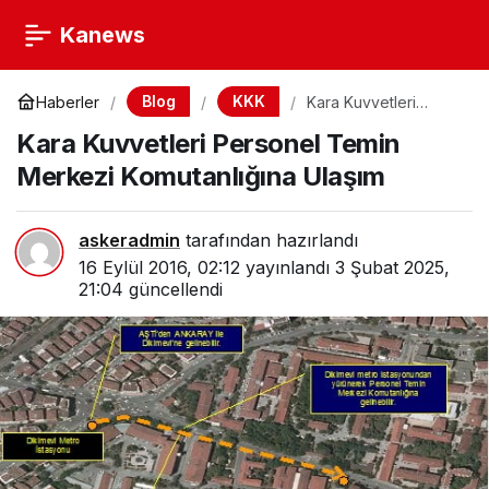
Kanews
Blog
KKK
Haberler
Kara Kuvvetleri
Personel Temin
Kara Kuvvetleri Personel Temin
Merkezi
Komutanlığına Ulaşım
Merkezi Komutanlığına Ulaşım
askeradmin
tarafından hazırlandı
16 Eylül 2016, 02:12
yayınlandı
3 Şubat 2025,
21:04
güncellendi