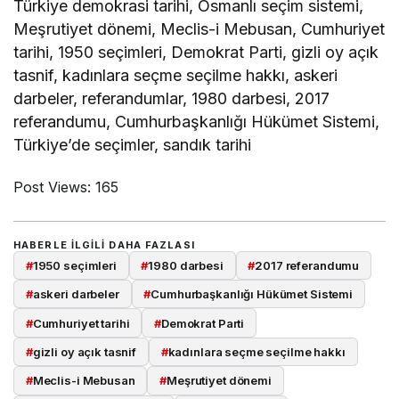
Türkiye demokrasi tarihi, Osmanlı seçim sistemi,
Meşrutiyet dönemi, Meclis-i Mebusan, Cumhuriyet
tarihi, 1950 seçimleri, Demokrat Parti, gizli oy açık
tasnif, kadınlara seçme seçilme hakkı, askeri
darbeler, referandumlar, 1980 darbesi, 2017
referandumu, Cumhurbaşkanlığı Hükümet Sistemi,
Türkiye’de seçimler, sandık tarihi
Post Views:
165
HABERLE ILGILI DAHA FAZLASI
#
1950 seçimleri
#
1980 darbesi
#
2017 referandumu
#
askeri darbeler
#
Cumhurbaşkanlığı Hükümet Sistemi
#
Cumhuriyet tarihi
#
Demokrat Parti
#
gizli oy açık tasnif
#
kadınlara seçme seçilme hakkı
#
Meclis-i Mebusan
#
Meşrutiyet dönemi