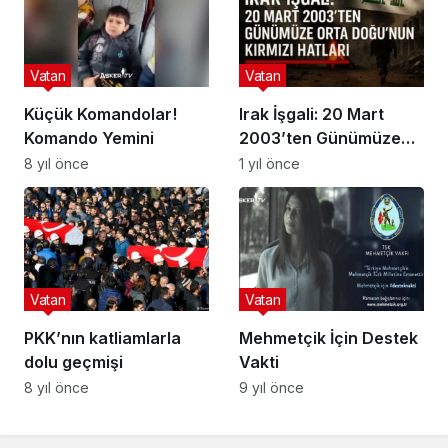
Hikayeler
Vatan
Vatan
Küçük Komandolar!
Irak İşgali: 20 Mart
Komando Yemini
2003’ten Günümüze
Orta Doğu’nun Kırmızı
8 yıl önce
1 yıl önce
Hatları
Vatan
Vatan
PKK’nın katliamlarla
Mehmetçik İçin Destek
dolu geçmişi
Vakti
8 yıl önce
9 yıl önce