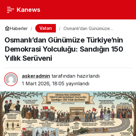
Kanews
Vatan
Haberler
Osmanlı’dan Günümüze
Türkiye’nin Demokrasi
Osmanlı’dan Günümüze Türkiye’nin
Yolculuğu: Sandığın 150 Yıllık
Serüveni
Demokrasi Yolculuğu: Sandığın 150
Yıllık Serüveni
askeradmin
tarafından hazırlandı
1 Mart 2026, 18:05
yayınlandı