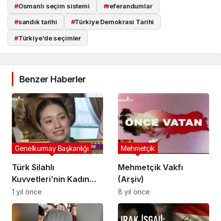
#
Osmanlı seçim sistemi
#
referandumlar
#
sandık tarihi
#
Türkiye Demokrasi Tarihi
#
Türkiye’de seçimler
Benzer Haberler
Genelkurmay Başkanlığı
Mehmetçik
Türk Silahlı
Mehmetçik Vakfı
Kuvvetleri’nin Kadın
(Arşiv)
Kahramanları: 8 Mart
1 yıl önce
8 yıl önce
Dünya Kadınlar
Günü’nde İlham Veren