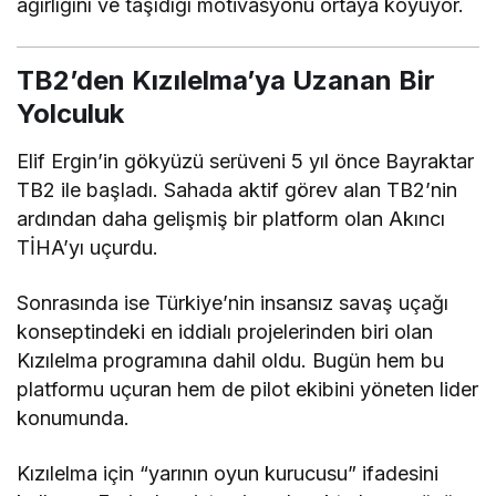
ağırlığını ve taşıdığı motivasyonu ortaya koyuyor.
TB2’den Kızılelma’ya Uzanan Bir
Yolculuk
Elif Ergin’in gökyüzü serüveni 5 yıl önce Bayraktar
TB2 ile başladı. Sahada aktif görev alan TB2’nin
ardından daha gelişmiş bir platform olan Akıncı
TİHA’yı uçurdu.
Sonrasında ise Türkiye’nin insansız savaş uçağı
konseptindeki en iddialı projelerinden biri olan
Kızılelma programına dahil oldu. Bugün hem bu
platformu uçuran hem de pilot ekibini yöneten lider
konumunda.
Kızılelma için “yarının oyun kurucusu” ifadesini