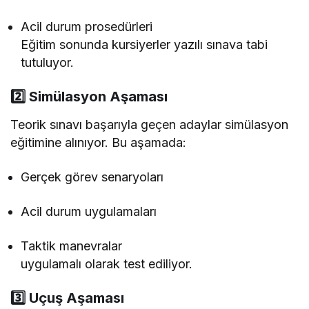
Acil durum prosedürleri
Eğitim sonunda kursiyerler yazılı sınava tabi
tutuluyor.
2️⃣ Simülasyon Aşaması
Teorik sınavı başarıyla geçen adaylar simülasyon
eğitimine alınıyor. Bu aşamada:
Gerçek görev senaryoları
Acil durum uygulamaları
Taktik manevralar
uygulamalı olarak test ediliyor.
3️⃣ Uçuş Aşaması