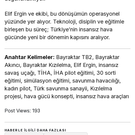
Elif Ergin ve ekibi, bu dönüşümün operasyonel
yüzünde yer alıyor. Teknoloji, disiplin ve eğitimle
birleşen bu süreç; Türkiye’nin insansız hava
gücünde yeni bir dönemin kapısını aralıyor.
Anahtar Kelimeler:
Bayraktar TB2, Bayraktar
Akıncı, Bayraktar Kızılelma, Elif Ergin, insansız
savaş uçağı, TİHA, İHA pilot eğitimi, 30 sorti
eğitimi, simülasyon eğitimi, savunma havacılığı,
kadın pilot, Türk savunma sanayii, Kızılelma
projesi, hava gücü konsepti, insansız hava araçları
Post Views:
193
HABERLE ILGILI DAHA FAZLASI