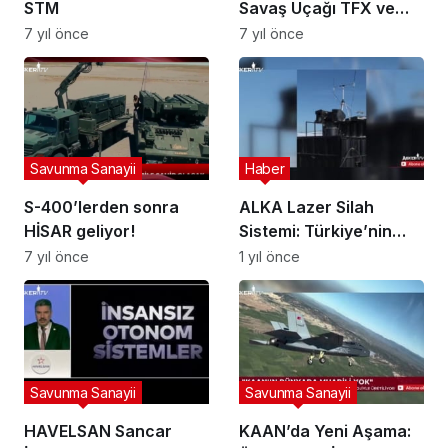
STM
Savaş Uçağı TFX ve
Eğitim Uçağı HÜRJET
7 yıl önce
7 yıl önce
Savunma Sanayii
Haber
S-400’lerden sonra
ALKA Lazer Silah
HİSAR geliyor!
Sistemi: Türkiye’nin
İleri Teknoloji Koruma
7 yıl önce
1 yıl önce
Aracı
Savunma Sanayii
Savunma Sanayii
HAVELSAN Sancar
KAAN’da Yeni Aşama: