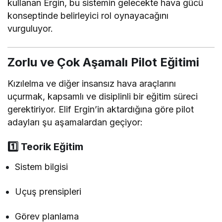
kullanan Ergin, bu sistemin gelecekte hava gücü
konseptinde belirleyici rol oynayacağını
vurguluyor.
Zorlu ve Çok Aşamalı Pilot Eğitimi
Kızılelma ve diğer insansız hava araçlarını
uçurmak, kapsamlı ve disiplinli bir eğitim süreci
gerektiriyor. Elif Ergin’in aktardığına göre pilot
adayları şu aşamalardan geçiyor:
1️⃣ Teorik Eğitim
Sistem bilgisi
Uçuş prensipleri
Görev planlama