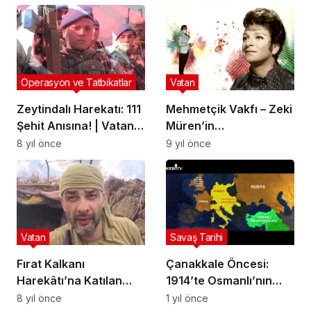
Operasyon ve Tatbikatlar
Vatan
Zeytindalı Harekatı: 111
Mehmetçik Vakfı – Zeki
Şehit Anısına! | Vatan
Müren’in
Size Minnettar
Duygulandıran Vasiyeti
8 yıl önce
9 yıl önce
Vatan
Savaş Tarihi
Fırat Kalkanı
Çanakkale Öncesi:
Harekâtı’na Katılan
1914’te Osmanlı’nın
Kahraman Askerimiz
Savaşa Girişi
8 yıl önce
1 yıl önce