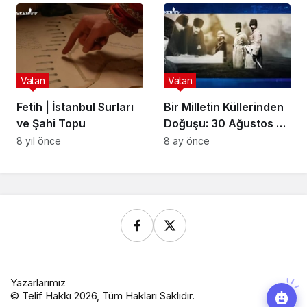
Vatan
Vatan
Fetih | İstanbul Surları
Bir Milletin Küllerinden
ve Şahi Topu
Doğuşu: 30 Ağustos ve
Kocatepe’deki O
8 yıl önce
8 ay önce
Efsanevi Anın Hikayesi
Yazarlarımız
© Telif Hakkı 2026, Tüm Hakları Saklıdır.