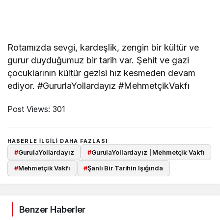
Rotamızda sevgi, kardeşlik, zengin bir kültür ve
gurur duyduğumuz bir tarih var. Şehit ve gazi
çocuklarının kültür gezisi hız kesmeden devam
ediyor. #GururlaYollardayız #MehmetçikVakfı
Post Views:
301
HABERLE ILGILI DAHA FAZLASI
#
GurulaYollardayız
#
GurulaYollardayız | Mehmetçik Vakfı
#
Mehmetçik Vakfı
#
Şanlı Bir Tarihin Işığında
Benzer Haberler