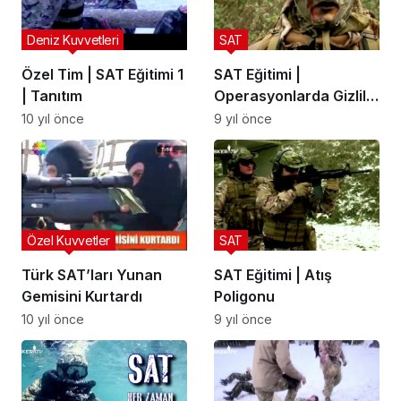
Deniz Kuvvetleri
SAT
Özel Tim | SAT Eğitimi 1
SAT Eğitimi |
| Tanıtım
Operasyonlarda Gizlilik
| Kara Eğitim Safhası
10 yıl önce
9 yıl önce
Özel Kuvvetler
SAT
Türk SAT’ları Yunan
SAT Eğitimi | Atış
Gemisini Kurtardı
Poligonu
10 yıl önce
9 yıl önce