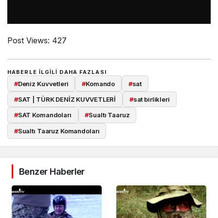
Post Views:
427
HABERLE ILGILI DAHA FAZLASI
#
Deniz Kuvvetleri
#
Komando
#
sat
#
SAT | TÜRK DENİZ KUVVETLERİ
#
sat birlikleri
#
SAT Komandoları
#
Sualtı Taaruz
#
Sualtı Taaruz Komandoları
Benzer Haberler