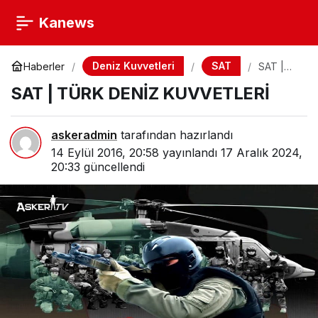
Kanews
Deniz Kuvvetleri
SAT
Haberler
SAT |
TÜRK
SAT | TÜRK DENİZ KUVVETLERİ
DENİZ
KUVVET
LERİ
askeradmin
tarafından hazırlandı
14 Eylül 2016, 20:58
yayınlandı
17 Aralık 2024,
20:33
güncellendi