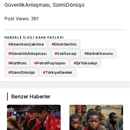
GüvenlikAnlaşması, SünniDönüşü
Post Views:
391
HABERLE ILGILI DAHA FAZLASI
#
AmerikanÇekilme
#
EtnikGerilim
#
GüvenlikAnlaşması
#
IrakSavaşı
#
KerkükSorunu
#
KürtRolü
#
PetrolPaylaşımı
#
ŞiiYükselişi
#
SünniDönüşü
#
TürkiyeDestek
Benzer Haberler