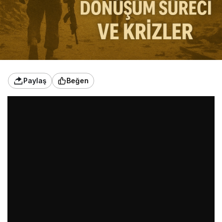
Paylaş
Beğen