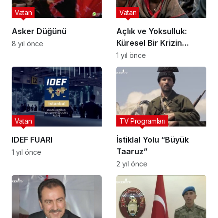
Vatan
Vatan
Asker Düğünü
Açlık ve Yoksulluk:
Küresel Bir Krizin
8 yıl önce
Kırmızı Hatları
1 yıl önce
Vatan
TV Programları
IDEF FUARI
İstiklal Yolu “Büyük
Taaruz”
1 yıl önce
2 yıl önce