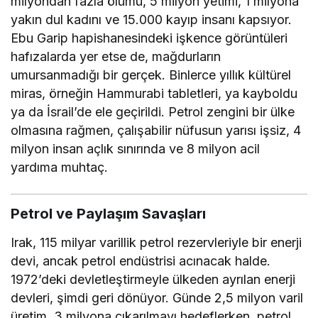
milyondan fazla ölümü, 5 milyon yetimi, 1 milyona
yakın dul kadını ve 15.000 kayıp insanı kapsıyor.
Ebu Garip hapishanesindeki işkence görüntüleri
hafızalarda yer etse de, mağdurların
umursanmadığı bir gerçek. Binlerce yıllık kültürel
miras, örneğin Hammurabi tabletleri, ya kayboldu
ya da İsrail’de ele geçirildi. Petrol zengini bir ülke
olmasına rağmen, çalışabilir nüfusun yarısı işsiz, 4
milyon insan açlık sınırında ve 8 milyon acil
yardıma muhtaç.
Petrol ve Paylaşım Savaşları
Irak, 115 milyar varillik petrol rezervleriyle bir enerji
devi, ancak petrol endüstrisi acınacak halde.
1972’deki devletleştirmeyle ülkeden ayrılan enerji
devleri, şimdi geri dönüyor. Günde 2,5 milyon varil
üretim, 3 milyona çıkarılmayı hedeflerken, petrol